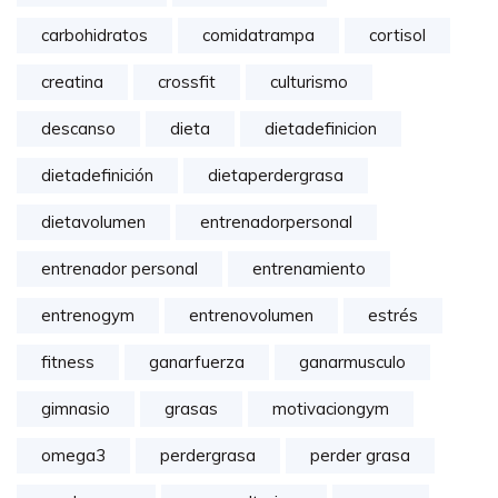
carbohidratos
comidatrampa
cortisol
creatina
crossfit
culturismo
descanso
dieta
dietadefinicion
dietadefinición
dietaperdergrasa
dietavolumen
entrenadorpersonal
entrenador personal
entrenamiento
entrenogym
entrenovolumen
estrés
fitness
ganarfuerza
ganarmusculo
gimnasio
grasas
motivaciongym
omega3
perdergrasa
perder grasa