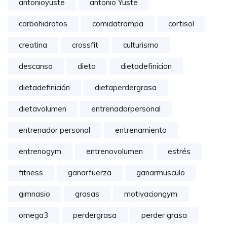
antonioyuste
antonio Yuste
carbohidratos
comidatrampa
cortisol
creatina
crossfit
culturismo
descanso
dieta
dietadefinicion
dietadefinición
dietaperdergrasa
dietavolumen
entrenadorpersonal
entrenador personal
entrenamiento
entrenogym
entrenovolumen
estrés
fitness
ganarfuerza
ganarmusculo
gimnasio
grasas
motivaciongym
omega3
perdergrasa
perder grasa