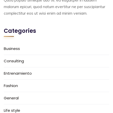
Quod populo similique duo te, ea eugaitper in laudem
malorum epicuri, quod natum evertitur ne per suscipiantur
complectitur eos ut wisi enim ad minim veniam.
Categories
Business
Consulting
Entrenamiento
Fashion
General
Life style