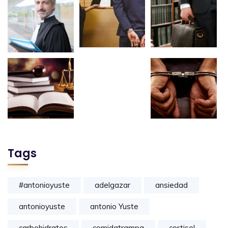
Tags
#antonioyuste
adelgazar
ansiedad
antonioyuste
antonio Yuste
carbohidratos
comidatrampa
cortisol