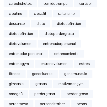
carbohidratos
comidatrampa
cortisol
creatina
crossfit
culturismo
descanso
dieta
dietadefinicion
dietadefinición
dietaperdergrasa
dietavolumen
entrenadorpersonal
entrenador personal
entrenamiento
entrenogym
entrenovolumen
estrés
fitness
ganarfuerza
ganarmusculo
gimnasio
grasas
motivaciongym
omega3
perdergrasa
perder grasa
perderpeso
personaltrainer
pesas