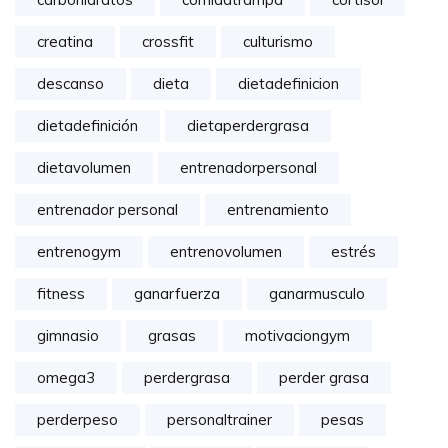
creatina
crossfit
culturismo
descanso
dieta
dietadefinicion
dietadefinición
dietaperdergrasa
dietavolumen
entrenadorpersonal
entrenador personal
entrenamiento
entrenogym
entrenovolumen
estrés
fitness
ganarfuerza
ganarmusculo
gimnasio
grasas
motivaciongym
omega3
perdergrasa
perder grasa
perderpeso
personaltrainer
pesas