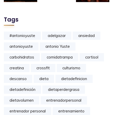
Tags
#antonioyuste
adelgazar
ansiedad
antonioyuste
antonio Yuste
carbohidratos
comidatrampa
cortisol
creatina
crossfit
culturismo
descanso
dieta
dietadefinicion
dietadefinición
dietaperdergrasa
dietavolumen
entrenadorpersonal
entrenador personal
entrenamiento