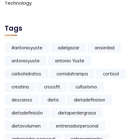
Technology
Tags
#antonioyuste
adelgazar
ansiedad
antonioyuste
antonio Yuste
carbohidratos
comidatrampa
cortisol
creatina
crossfit
culturismo
descanso
dieta
dietadefinicion
dietadefinición
dietaperdergrasa
dietavolumen
entrenadorpersonal
entrenador personal
entrenamiento