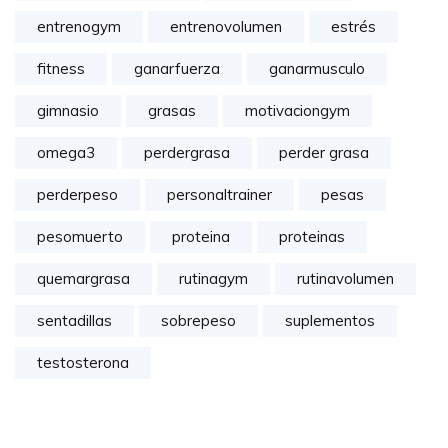
entrenogym
entrenovolumen
estrés
fitness
ganarfuerza
ganarmusculo
gimnasio
grasas
motivaciongym
omega3
perdergrasa
perder grasa
perderpeso
personaltrainer
pesas
pesomuerto
proteina
proteinas
quemargrasa
rutinagym
rutinavolumen
sentadillas
sobrepeso
suplementos
testosterona