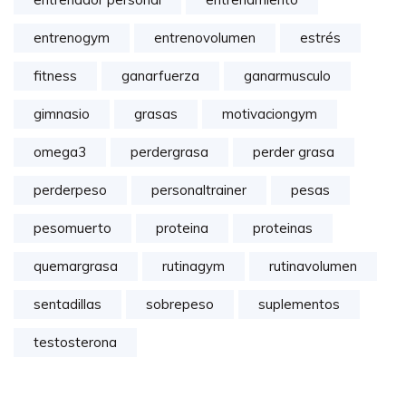
entrenogym
entrenovolumen
estrés
fitness
ganarfuerza
ganarmusculo
gimnasio
grasas
motivaciongym
omega3
perdergrasa
perder grasa
perderpeso
personaltrainer
pesas
pesomuerto
proteina
proteinas
quemargrasa
rutinagym
rutinavolumen
sentadillas
sobrepeso
suplementos
testosterona