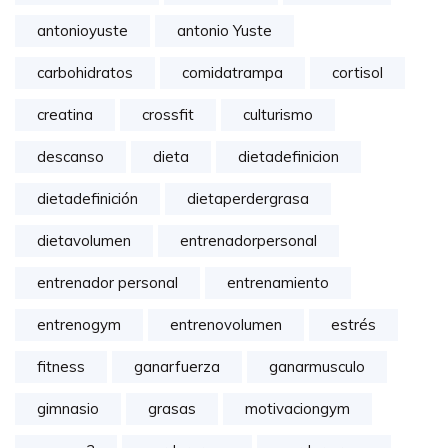
antonioyuste
antonio Yuste
carbohidratos
comidatrampa
cortisol
creatina
crossfit
culturismo
descanso
dieta
dietadefinicion
dietadefinición
dietaperdergrasa
dietavolumen
entrenadorpersonal
entrenador personal
entrenamiento
entrenogym
entrenovolumen
estrés
fitness
ganarfuerza
ganarmusculo
gimnasio
grasas
motivaciongym