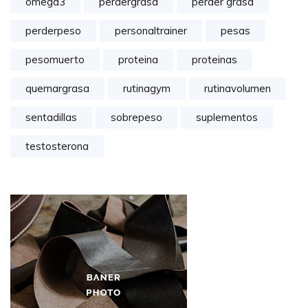
omega3
perdergrasa
perder grasa
perderpeso
personaltrainer
pesas
pesomuerto
proteina
proteinas
quemargrasa
rutinagym
rutinavolumen
sentadillas
sobrepeso
suplementos
testosterona