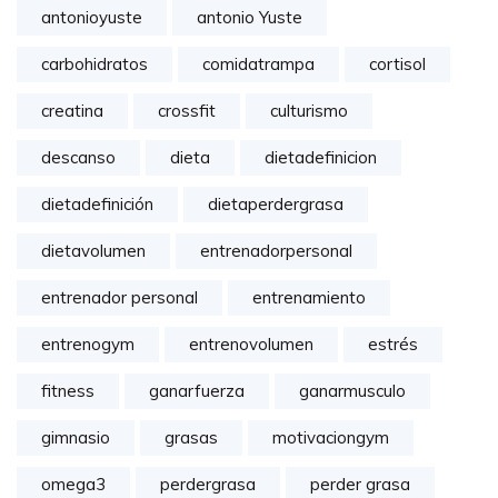
antonioyuste
antonio Yuste
carbohidratos
comidatrampa
cortisol
creatina
crossfit
culturismo
descanso
dieta
dietadefinicion
dietadefinición
dietaperdergrasa
dietavolumen
entrenadorpersonal
entrenador personal
entrenamiento
entrenogym
entrenovolumen
estrés
fitness
ganarfuerza
ganarmusculo
gimnasio
grasas
motivaciongym
omega3
perdergrasa
perder grasa