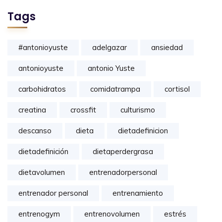
Tags
#antonioyuste
adelgazar
ansiedad
antonioyuste
antonio Yuste
carbohidratos
comidatrampa
cortisol
creatina
crossfit
culturismo
descanso
dieta
dietadefinicion
dietadefinición
dietaperdergrasa
dietavolumen
entrenadorpersonal
entrenador personal
entrenamiento
entrenogym
entrenovolumen
estrés