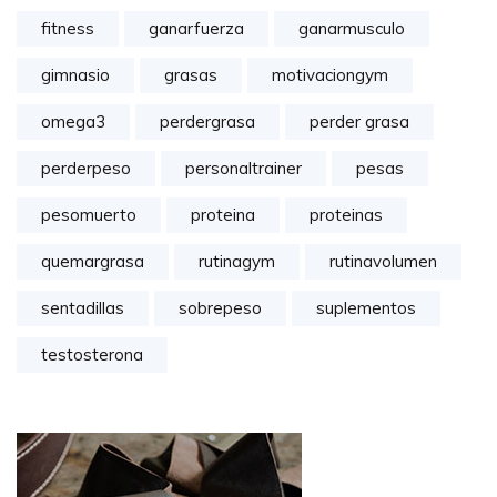
fitness
ganarfuerza
ganarmusculo
gimnasio
grasas
motivaciongym
omega3
perdergrasa
perder grasa
perderpeso
personaltrainer
pesas
pesomuerto
proteina
proteinas
quemargrasa
rutinagym
rutinavolumen
sentadillas
sobrepeso
suplementos
testosterona