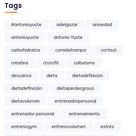
Tags
#antonioyuste
adelgazar
ansiedad
antonioyuste
antonio Yuste
carbohidratos
comidatrampa
cortisol
creatina
crossfit
culturismo
descanso
dieta
dietadefinicion
dietadefinición
dietaperdergrasa
dietavolumen
entrenadorpersonal
entrenador personal
entrenamiento
entrenogym
entrenovolumen
estrés