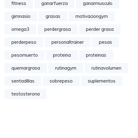
fitness
ganarfuerza
ganarmusculo
gimnasio
grasas
motivaciongym
omega3
perdergrasa
perder grasa
perderpeso
personaltrainer
pesas
pesomuerto
proteina
proteinas
quemargrasa
rutinagym
rutinavolumen
sentadillas
sobrepeso
suplementos
testosterona