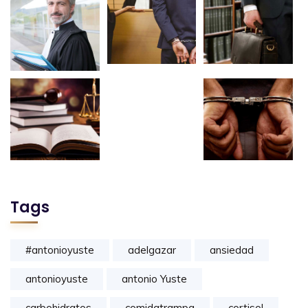
Tags
#antonioyuste
adelgazar
ansiedad
antonioyuste
antonio Yuste
carbohidratos
comidatrampa
cortisol