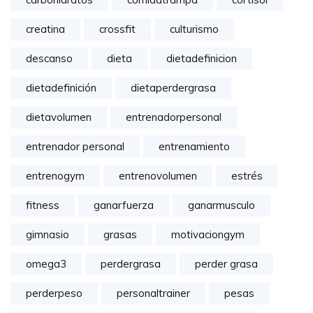
creatina
crossfit
culturismo
descanso
dieta
dietadefinicion
dietadefinición
dietaperdergrasa
dietavolumen
entrenadorpersonal
entrenador personal
entrenamiento
entrenogym
entrenovolumen
estrés
fitness
ganarfuerza
ganarmusculo
gimnasio
grasas
motivaciongym
omega3
perdergrasa
perder grasa
perderpeso
personaltrainer
pesas