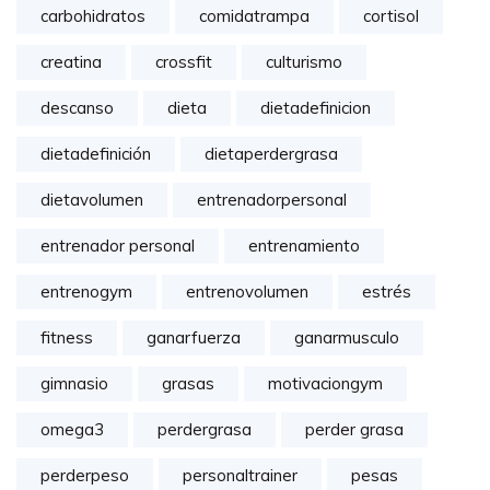
carbohidratos
comidatrampa
cortisol
creatina
crossfit
culturismo
descanso
dieta
dietadefinicion
dietadefinición
dietaperdergrasa
dietavolumen
entrenadorpersonal
entrenador personal
entrenamiento
entrenogym
entrenovolumen
estrés
fitness
ganarfuerza
ganarmusculo
gimnasio
grasas
motivaciongym
omega3
perdergrasa
perder grasa
perderpeso
personaltrainer
pesas