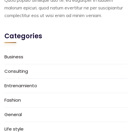
Quod populo similique duo te, ea eugaitper in laudem
malorum epicuri, quod natum evertitur ne per suscipiantur
complectitur eos ut wisi enim ad minim veniam.
Categories
Business
Consulting
Entrenamiento
Fashion
General
Life style