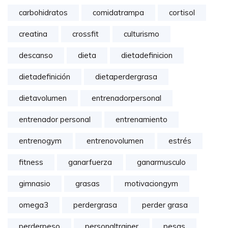
carbohidratos
comidatrampa
cortisol
creatina
crossfit
culturismo
descanso
dieta
dietadefinicion
dietadefinición
dietaperdergrasa
dietavolumen
entrenadorpersonal
entrenador personal
entrenamiento
entrenogym
entrenovolumen
estrés
fitness
ganarfuerza
ganarmusculo
gimnasio
grasas
motivaciongym
omega3
perdergrasa
perder grasa
perderpeso
personaltrainer
pesas