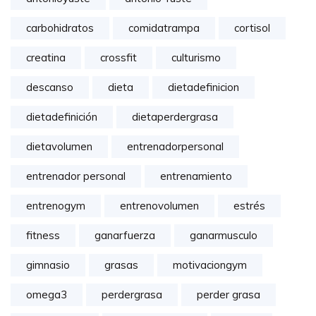
carbohidratos
comidatrampa
cortisol
creatina
crossfit
culturismo
descanso
dieta
dietadefinicion
dietadefinición
dietaperdergrasa
dietavolumen
entrenadorpersonal
entrenador personal
entrenamiento
entrenogym
entrenovolumen
estrés
fitness
ganarfuerza
ganarmusculo
gimnasio
grasas
motivaciongym
omega3
perdergrasa
perder grasa