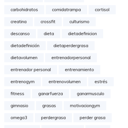
carbohidratos
comidatrampa
cortisol
creatina
crossfit
culturismo
descanso
dieta
dietadefinicion
dietadefinición
dietaperdergrasa
dietavolumen
entrenadorpersonal
entrenador personal
entrenamiento
entrenogym
entrenovolumen
estrés
fitness
ganarfuerza
ganarmusculo
gimnasio
grasas
motivaciongym
omega3
perdergrasa
perder grasa