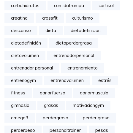
carbohidratos
comidatrampa
cortisol
creatina
crossfit
culturismo
descanso
dieta
dietadefinicion
dietadefinición
dietaperdergrasa
dietavolumen
entrenadorpersonal
entrenador personal
entrenamiento
entrenogym
entrenovolumen
estrés
fitness
ganarfuerza
ganarmusculo
gimnasio
grasas
motivaciongym
omega3
perdergrasa
perder grasa
perderpeso
personaltrainer
pesas