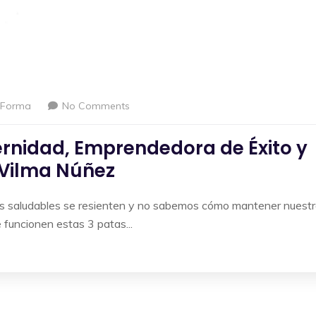
nForma
No Comments
nidad, Emprendedora de Éxito y
 Vilma Núñez
tos saludables se resienten y no sabemos cómo mantener nuest
 funcionen estas 3 patas...