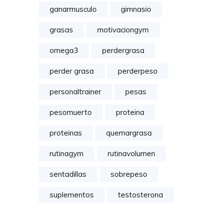
ganarmusculo
gimnasio
grasas
motivaciongym
omega3
perdergrasa
perder grasa
perderpeso
personaltrainer
pesas
pesomuerto
proteina
proteinas
quemargrasa
rutinagym
rutinavolumen
sentadillas
sobrepeso
suplementos
testosterona