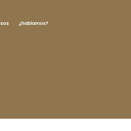
rsos
¿hablamos?