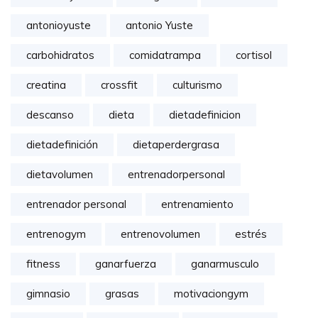
antonioyuste
antonio Yuste
carbohidratos
comidatrampa
cortisol
creatina
crossfit
culturismo
descanso
dieta
dietadefinicion
dietadefinición
dietaperdergrasa
dietavolumen
entrenadorpersonal
entrenador personal
entrenamiento
entrenogym
entrenovolumen
estrés
fitness
ganarfuerza
ganarmusculo
gimnasio
grasas
motivaciongym