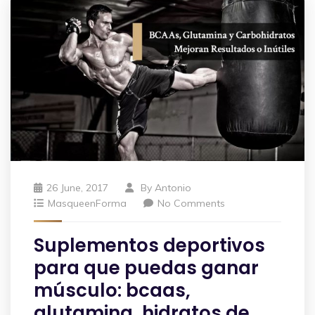
26 June, 2017
By
Antonio
MasqueenForma
No Comments
Suplementos deportivos
para que puedas ganar
músculo: bcaas,
glutamina, hidratos de