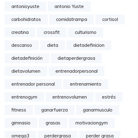
antonioyuste
antonio Yuste
carbohidratos
comidatrampa
cortisol
creatina
crossfit
culturismo
descanso
dieta
dietadefinicion
dietadefinición
dietaperdergrasa
dietavolumen
entrenadorpersonal
entrenador personal
entrenamiento
entrenogym
entrenovolumen
estrés
fitness
ganarfuerza
ganarmusculo
gimnasio
grasas
motivaciongym
omega3
perdergrasa
perder grasa