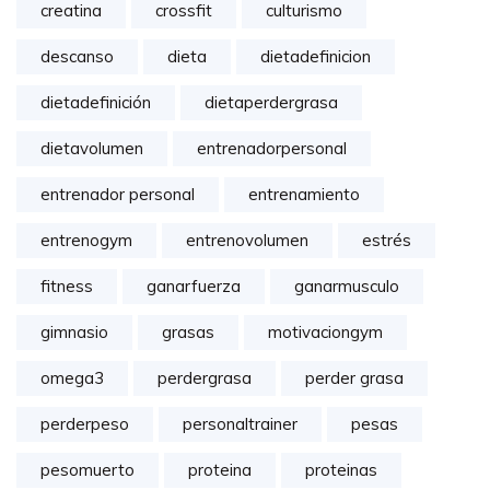
creatina
crossfit
culturismo
descanso
dieta
dietadefinicion
dietadefinición
dietaperdergrasa
dietavolumen
entrenadorpersonal
entrenador personal
entrenamiento
entrenogym
entrenovolumen
estrés
fitness
ganarfuerza
ganarmusculo
gimnasio
grasas
motivaciongym
omega3
perdergrasa
perder grasa
perderpeso
personaltrainer
pesas
pesomuerto
proteina
proteinas