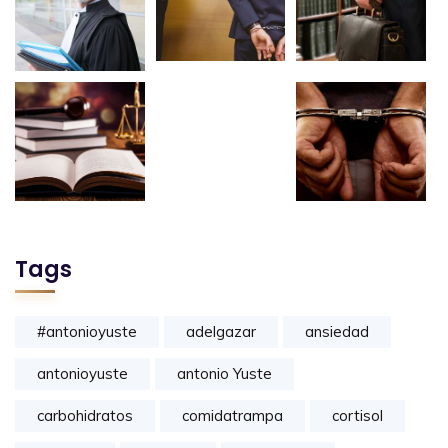
Tags
#antonioyuste
adelgazar
ansiedad
antonioyuste
antonio Yuste
carbohidratos
comidatrampa
cortisol