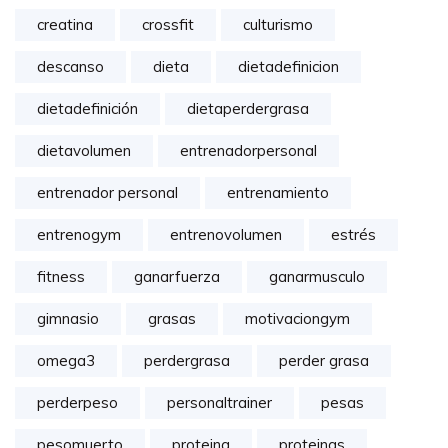
creatina
crossfit
culturismo
descanso
dieta
dietadefinicion
dietadefinición
dietaperdergrasa
dietavolumen
entrenadorpersonal
entrenador personal
entrenamiento
entrenogym
entrenovolumen
estrés
fitness
ganarfuerza
ganarmusculo
gimnasio
grasas
motivaciongym
omega3
perdergrasa
perder grasa
perderpeso
personaltrainer
pesas
pesomuerto
proteina
proteinas