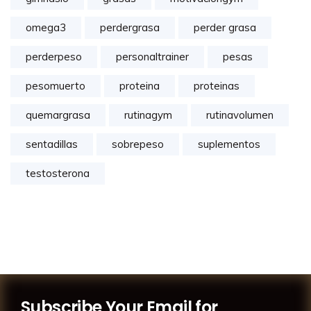
omega3
perdergrasa
perder grasa
perderpeso
personaltrainer
pesas
pesomuerto
proteina
proteinas
quemargrasa
rutinagym
rutinavolumen
sentadillas
sobrepeso
suplementos
testosterona
Subscribe Your Email for