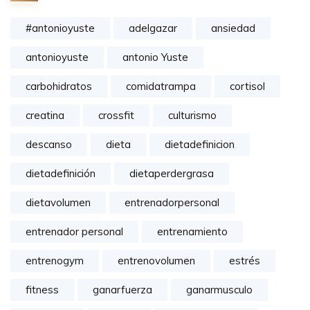
#antonioyuste
adelgazar
ansiedad
antonioyuste
antonio Yuste
carbohidratos
comidatrampa
cortisol
creatina
crossfit
culturismo
descanso
dieta
dietadefinicion
dietadefinición
dietaperdergrasa
dietavolumen
entrenadorpersonal
entrenador personal
entrenamiento
entrenogym
entrenovolumen
estrés
fitness
ganarfuerza
ganarmusculo