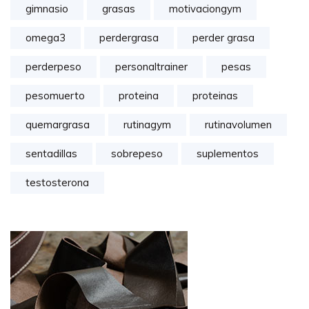
gimnasio
grasas
motivaciongym
omega3
perdergrasa
perder grasa
perderpeso
personaltrainer
pesas
pesomuerto
proteina
proteinas
quemargrasa
rutinagym
rutinavolumen
sentadillas
sobrepeso
suplementos
testosterona