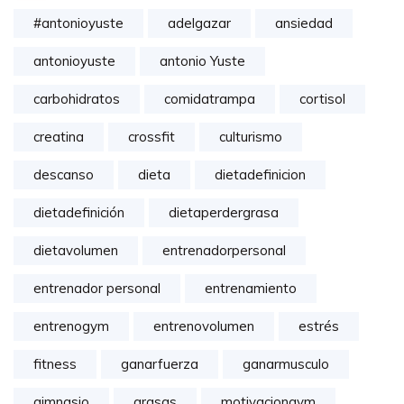
#antonioyuste
adelgazar
ansiedad
antonioyuste
antonio Yuste
carbohidratos
comidatrampa
cortisol
creatina
crossfit
culturismo
descanso
dieta
dietadefinicion
dietadefinición
dietaperdergrasa
dietavolumen
entrenadorpersonal
entrenador personal
entrenamiento
entrenogym
entrenovolumen
estrés
fitness
ganarfuerza
ganarmusculo
gimnasio
grasas
motivaciongym