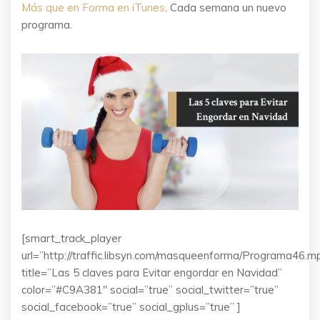
Más que en Forma en iTunes
. Cada semana un nuevo
programa.
[smart_track_player
url=”http://traffic.libsyn.com/masqueenforma/Programa46.m
title=”Las 5 claves para Evitar engordar en Navidad”
color=”#C9A381″ social=”true” social_twitter=”true”
social_facebook=”true” social_gplus=”true” ]