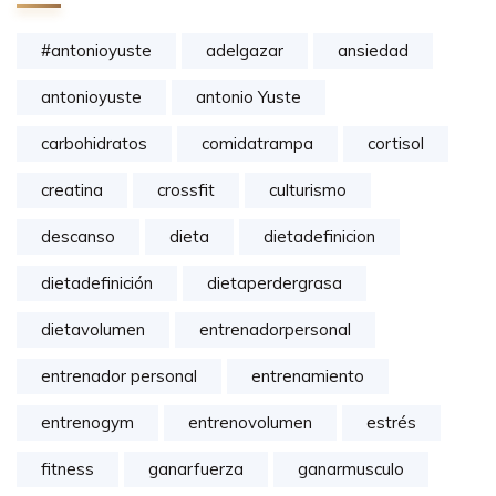
#antonioyuste
adelgazar
ansiedad
antonioyuste
antonio Yuste
carbohidratos
comidatrampa
cortisol
creatina
crossfit
culturismo
descanso
dieta
dietadefinicion
dietadefinición
dietaperdergrasa
dietavolumen
entrenadorpersonal
entrenador personal
entrenamiento
entrenogym
entrenovolumen
estrés
fitness
ganarfuerza
ganarmusculo