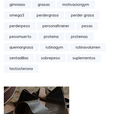
gimnasio
grasas
motivaciongym
omega3
perdergrasa
perder grasa
perderpeso
personaltrainer
pesas
pesomuerto
proteina
proteinas
quemargrasa
rutinagym
rutinavolumen
sentadillas
sobrepeso
suplementos
testosterona