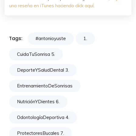
una reseña en iTunes haciendo click aquí
.
Tags:
#antonioyuste
1.
CuidaTuSonrisa 5.
DeporteYSaludDental 3.
EntrenamientoDeSonrisas
NutriciónYDientes 6.
OdontologíaDeportiva 4.
ProtectoresBucales 7.