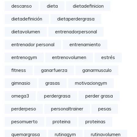
descanso
dieta
dietadefinicion
dietadefinición
dietaperdergrasa
dietavolumen
entrenadorpersonal
entrenador personal
entrenamiento
entrenogym
entrenovolumen
estrés
fitness
ganarfuerza
ganarmusculo
gimnasio
grasas
motivaciongym
omega3
perdergrasa
perder grasa
perderpeso
personaltrainer
pesas
pesomuerto
proteina
proteinas
quemargrasa
rutinagym
rutinavolumen