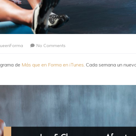
ueenForma
No Comments
rograma de
Más que en Forma en iTunes
. Cada semana un nuev