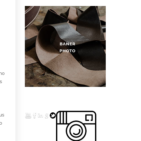
 no
s
us
o