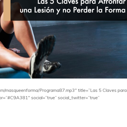
yn.com/masqueenforma/Programa87.mp3″ title=”Las 5 Claves para
lor=”#C9A381″ social=”true” social_twitter=”true”