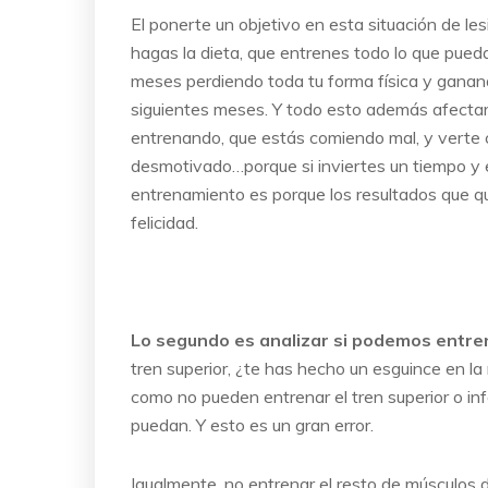
El ponerte un objetivo en esta situación de le
hagas la dieta, que entrenes todo lo que pued
meses perdiendo toda tu forma física y ganand
siguientes meses. Y todo esto además afectarí
entrenando, que estás comiendo mal, y verte c
desmotivado…porque si inviertes un tiempo y 
entrenamiento es porque los resultados que qui
felicidad.
Lo segundo es analizar si podemos entre
tren superior, ¿te has hecho un esguince en l
como no pueden entrenar el tren superior o in
puedan. Y esto es un gran error.
Igualmente, no entrenar el resto de músculos d