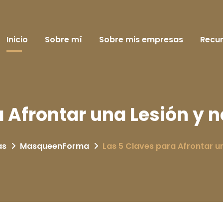
Inicio
Sobre mí
Sobre mis empresas
Recu
a Afrontar una Lesión y n
as
MasqueenForma
Las 5 Claves para Afrontar u