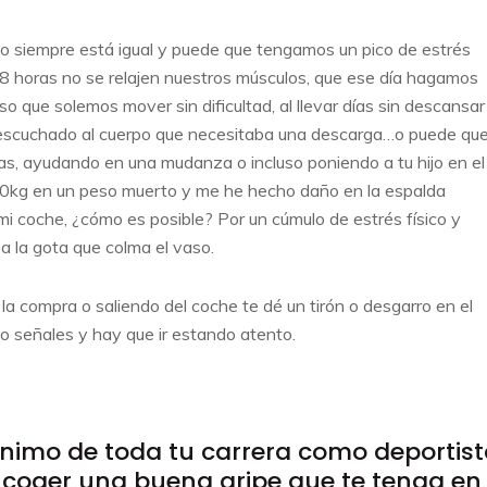
o siempre está igual y puede que tengamos un pico de estrés
 8 horas no se relajen nuestros músculos, que ese día hagamos
so que solemos mover sin dificultad, al llevar días sin descansar
scuchado al cuerpo que necesitaba una descarga…o puede qu
gas, ayudando en una mudanza o incluso poniendo a tu hijo en el
 200kg en un peso muerto y me he hecho daño en la espalda
i coche, ¿cómo es posible? Por un cúmulo de estrés físico y
 la gota que colma el vaso.
 compra o saliendo del coche te dé un tirón o desgarro en el
do señales y hay que ir estando atento.
nimo de toda tu carrera como deportis
l coger una buena gripe que te tenga en