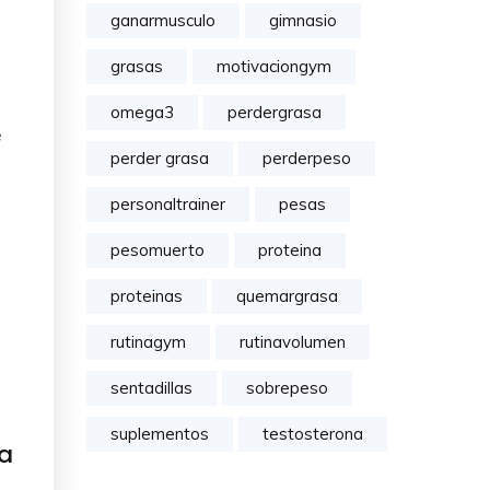
ganarmusculo
gimnasio
grasas
motivaciongym
omega3
perdergrasa
e
perder grasa
perderpeso
personaltrainer
pesas
pesomuerto
proteina
proteinas
quemargrasa
rutinagym
rutinavolumen
sentadillas
sobrepeso
suplementos
testosterona
ta