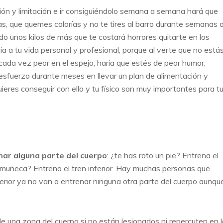
sión y limitación e ir consiguiéndolo semana a semana hará que
as, que quemes calorías y no te tires al barro durante semanas 
o unos kilos de más que te costará horrores quitarte en los
a a tu vida personal y profesional, porque al verte que no está
ada vez peor en el espejo, haría que estés de peor humor,
esfuerzo durante meses en llevar un plan de alimentación y
eres conseguir con ello y tu físico son muy importantes para t
nar alguna parte del cuerpo
: ¿te has roto un pie? Entrena el
a muñeca? Entrena el tren inferior. Hay muchas personas que
ferior ya no van a entrenar ninguna otra parte del cuerpo aunqu
e una zona del cuerpo si no están lesionados ni repercuten en l