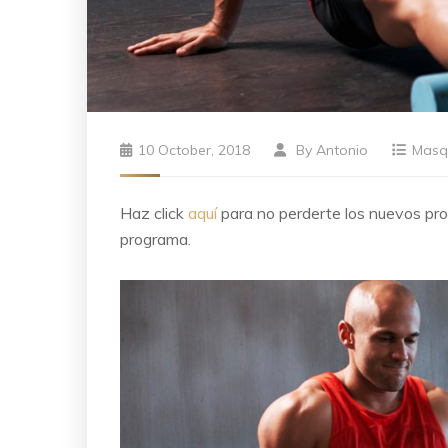
10 October, 2018
By
Antonio
Masq
Haz click
aquí
para no perderte los nuevos p
programa.