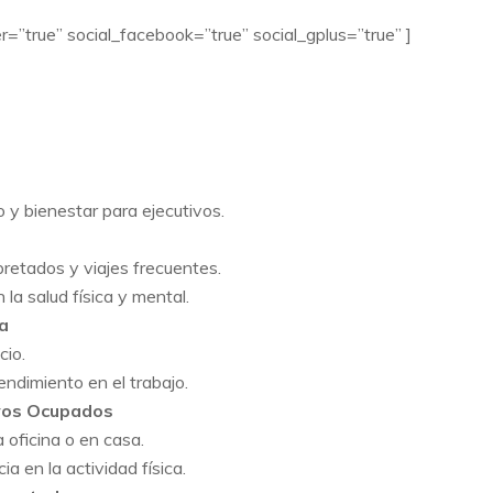
r=”true” social_facebook=”true” social_gplus=”true” ]
o y bienestar para ejecutivos.
retados y viajes frecuentes.
 la salud física y mental.
a
cio.
endimiento en el trabajo.
ivos Ocupados
a oficina o en casa.
a en la actividad física.