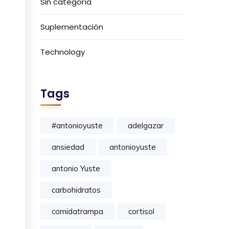
Sin categoría
Suplementación
Technology
Tags
#antonioyuste
adelgazar
ansiedad
antonioyuste
antonio Yuste
carbohidratos
comidatrampa
cortisol