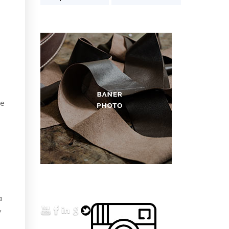
de
a
y