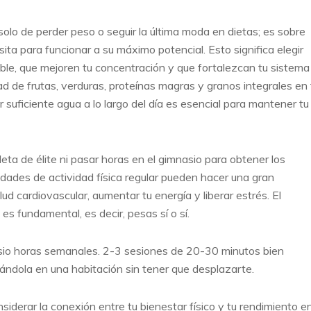
 solo de perder peso o seguir la última moda en dietas; es sobre
ita para funcionar a su máximo potencial. Esto significa elegir
ble, que mejoren tu concentración y que fortalezcan tu sistema
d de frutas, verduras, proteínas magras y granos integrales en 
er suficiente agua a lo largo del día es esencial para mantener tu
tleta de élite ni pasar horas en el gimnasio para obtener los
tidades de actividad física regular pueden hacer una gran
ud cardiovascular, aumentar tu energía y liberar estrés. El
es fundamental, es decir, pesas sí o sí.
nasio horas semanales. 2-3 sesiones de 20-30 minutos bien
zándola en una habitación sin tener que desplazarte.
siderar la conexión entre tu bienestar físico y tu rendimiento e