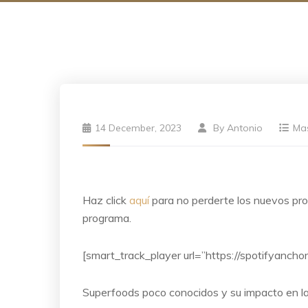
14 December, 2023
By
Antonio
Ma
Haz click
aquí
para no perderte los nuevos p
programa.
[smart_track_player url=”https://spotifyanch
Superfoods poco conocidos y su impacto en la 