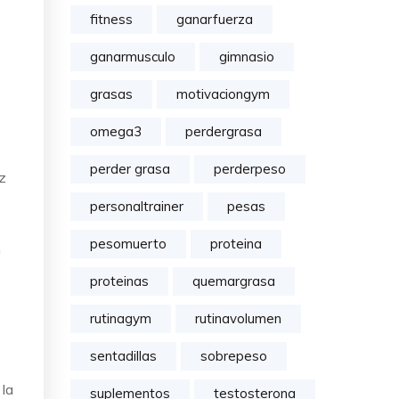
fitness
ganarfuerza
ganarmusculo
gimnasio
grasas
motivaciongym
omega3
perdergrasa
perder grasa
perderpeso
z
personaltrainer
pesas
pesomuerto
proteina
n
proteinas
quemargrasa
rutinagym
rutinavolumen
sentadillas
sobrepeso
 la
suplementos
testosterona