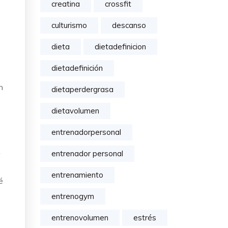
creatina
crossfit
culturismo
descanso
dieta
dietadefinicion
dietadefinición
n
dietaperdergrasa
dietavolumen
entrenadorpersonal
entrenador personal
entrenamiento
é
entrenogym
entrenovolumen
estrés