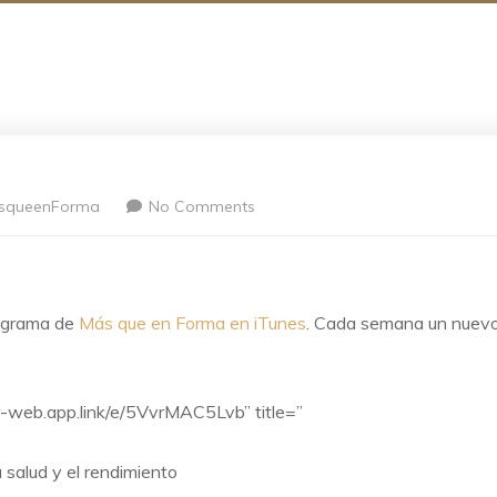
squeenForma
No Comments
rograma de
Más que en Forma en iTunes
. Cada semana un nuev
or-web.app.link/e/5VvrMAC5Lvb” title=”
salud y el rendimiento