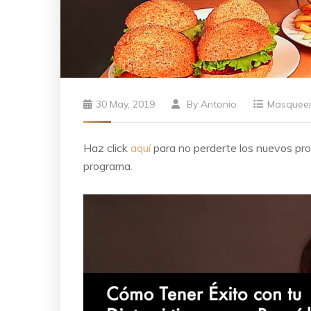
30 May, 2019
By
Antonio
Masquee
Haz click
aquí
para no perderte los nuevos p
programa.