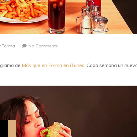
nForma
No Comments
rograma de
Más que en Forma en iTunes
. Cada semana un nuev