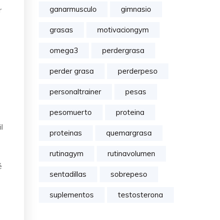
ganarmusculo
gimnasio
r
grasas
motivaciongym
omega3
perdergrasa
perder grasa
perderpeso
personaltrainer
pesas
pesomuerto
proteina
l
proteinas
quemargrasa
rutinagym
rutinavolumen
é
sentadillas
sobrepeso
suplementos
testosterona