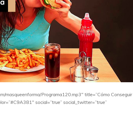
syn.com/masqueenforma/Programa120.mp3″ title=”Cómo Conseguir
olor=”#C9A381″ social=”true” social_twitter=”true”