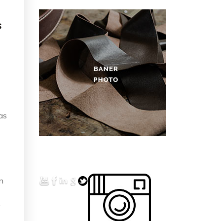
s
as
,
n
y