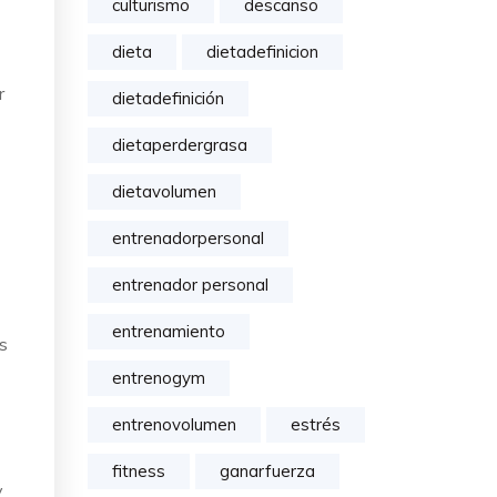
culturismo
descanso
dieta
dietadefinicion
r
dietadefinición
dietaperdergrasa
dietavolumen
entrenadorpersonal
entrenador personal
entrenamiento
s
entrenogym
entrenovolumen
estrés
fitness
ganarfuerza
y