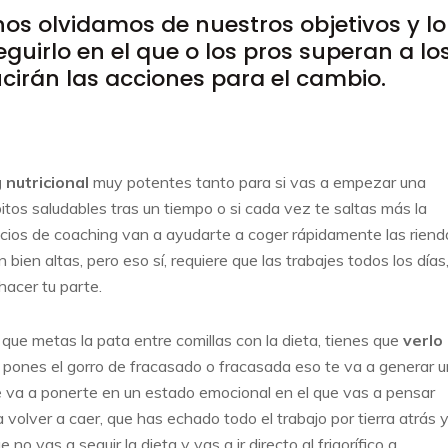
s olvidamos de nuestros objetivos y lo
uirlo en el que o los pros superan a lo
cirán las acciones para el cambio.
 nutricional
muy potentes tanto para si vas a empezar una
bitos saludables tras un tiempo o si cada vez te saltas más la
cicios de coaching van a ayudarte a coger rápidamente las riend
bien altas, pero eso sí, requiere que las trabajes todos los días
hacer tu parte.
 que metas la pata entre comillas con la dieta, tienes que
verlo
te pones el gorro de fracasado o fracasada eso te va a generar u
e va a ponerte en un estado emocional en el que vas a pensar
 volver a caer, que has echado todo el trabajo por tierra atrás 
o vas a seguir la dieta y vas a ir directo al frigorífico a