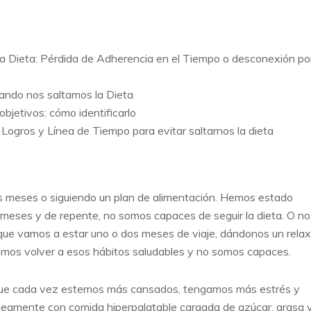
la Dieta: Pérdida de Adherencia en el Tiempo o desconexión po
ando nos saltamos la Dieta
bjetivos: cómo identificarlo
Logros y Línea de Tiempo para evitar saltarnos la dieta
s meses o siguiendo un plan de alimentación. Hemos estado
meses y de repente, no somos capaces de seguir la dieta. O no
ue vamos a estar uno o dos meses de viaje, dándonos un relax
remos volver a esos hábitos saludables y no somos capaces.
rque cada vez estemos más cansados, tengamos más estrés y
amente con comida hiperpalatable cargada de azúcar, grasa 