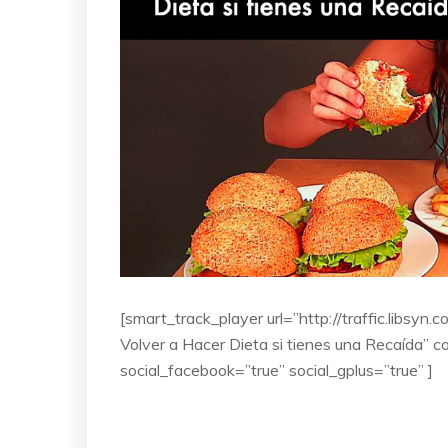
[smart_track_player url=”http://traffic.lib
Volver a Hacer Dieta si tienes una Recaída” c
social_facebook=”true” social_gplus=”true” ]