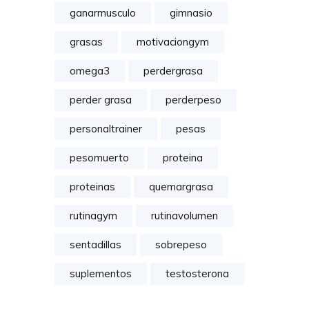
ganarmusculo
gimnasio
grasas
motivaciongym
omega3
perdergrasa
perder grasa
perderpeso
personaltrainer
pesas
pesomuerto
proteina
proteinas
quemargrasa
rutinagym
rutinavolumen
sentadillas
sobrepeso
suplementos
testosterona