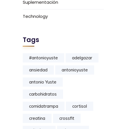
Suplementación
Technology
Tags
#antonioyuste
adelgazar
ansiedad
antonioyuste
antonio Yuste
carbohidratos
comidatrampa
cortisol
creatina
crossfit