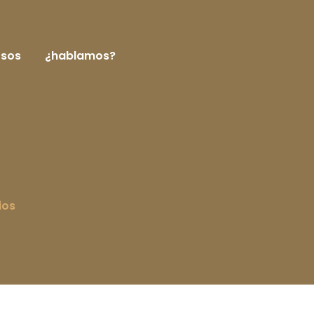
rsos
¿hablamos?
ios