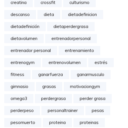
creatina
crossfit
culturismo
descanso
dieta
dietadefinicion
dietadefinición
dietaperdergrasa
dietavolumen
entrenadorpersonal
entrenador personal
entrenamiento
entrenogym
entrenovolumen
estrés
fitness
ganarfuerza
ganarmusculo
gimnasio
grasas
motivaciongym
omega3
perdergrasa
perder grasa
perderpeso
personaltrainer
pesas
pesomuerto
proteina
proteinas