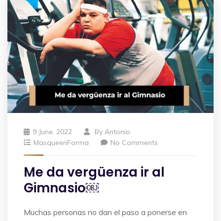
9 June, 2022
By
Antonio
MasqueenForma
No Comments
Me da vergüenza ir al
Gimnasio￼
Muchas personas no dan el paso a ponerse en