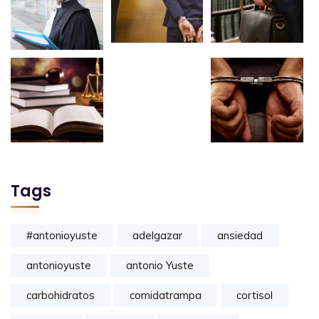
Tags
#antonioyuste
adelgazar
ansiedad
antonioyuste
antonio Yuste
carbohidratos
comidatrampa
cortisol