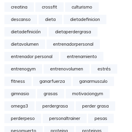
creatina
crossfit
culturismo
descanso
dieta
dietadefinicion
dietadefinición
dietaperdergrasa
dietavolumen
entrenadorpersonal
entrenador personal
entrenamiento
entrenogym
entrenovolumen
estrés
fitness
ganarfuerza
ganarmusculo
gimnasio
grasas
motivaciongym
omega3
perdergrasa
perder grasa
perderpeso
personaltrainer
pesas
pesomuerto
proteina
proteinas