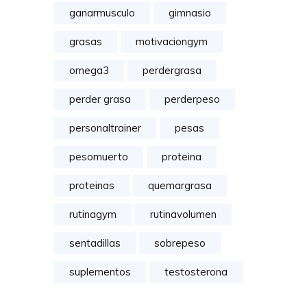
ganarmusculo
gimnasio
grasas
motivaciongym
omega3
perdergrasa
perder grasa
perderpeso
personaltrainer
pesas
pesomuerto
proteina
proteinas
quemargrasa
rutinagym
rutinavolumen
sentadillas
sobrepeso
suplementos
testosterona