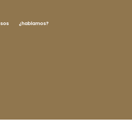
rsos
¿hablamos?