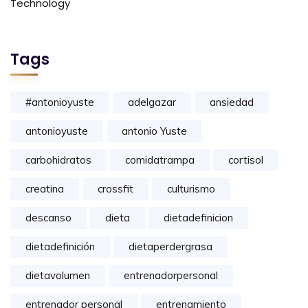
Technology
Tags
#antonioyuste
adelgazar
ansiedad
antonioyuste
antonio Yuste
carbohidratos
comidatrampa
cortisol
creatina
crossfit
culturismo
descanso
dieta
dietadefinicion
dietadefinición
dietaperdergrasa
dietavolumen
entrenadorpersonal
entrenador personal
entrenamiento