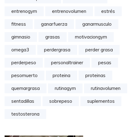
entrenogym
entrenovolumen
estrés
fitness
ganarfuerza
ganarmusculo
gimnasio
grasas
motivaciongym
omega3
perdergrasa
perder grasa
perderpeso
personaltrainer
pesas
pesomuerto
proteina
proteinas
quemargrasa
rutinagym
rutinavolumen
sentadillas
sobrepeso
suplementos
testosterona