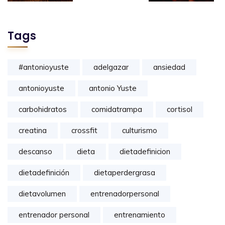
Tags
#antonioyuste
adelgazar
ansiedad
antonioyuste
antonio Yuste
carbohidratos
comidatrampa
cortisol
creatina
crossfit
culturismo
descanso
dieta
dietadefinicion
dietadefinición
dietaperdergrasa
dietavolumen
entrenadorpersonal
entrenador personal
entrenamiento