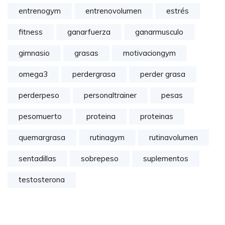
entrenogym
entrenovolumen
estrés
fitness
ganarfuerza
ganarmusculo
gimnasio
grasas
motivaciongym
omega3
perdergrasa
perder grasa
perderpeso
personaltrainer
pesas
pesomuerto
proteina
proteinas
quemargrasa
rutinagym
rutinavolumen
sentadillas
sobrepeso
suplementos
testosterona