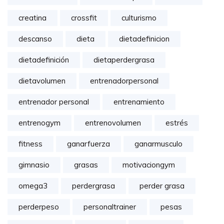
creatina
crossfit
culturismo
descanso
dieta
dietadefinicion
dietadefinición
dietaperdergrasa
dietavolumen
entrenadorpersonal
entrenador personal
entrenamiento
entrenogym
entrenovolumen
estrés
fitness
ganarfuerza
ganarmusculo
gimnasio
grasas
motivaciongym
omega3
perdergrasa
perder grasa
perderpeso
personaltrainer
pesas