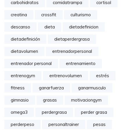
carbohidratos
comidatrampa
cortisol
creatina
crossfit
culturismo
descanso
dieta
dietadefinicion
dietadefinición
dietaperdergrasa
dietavolumen
entrenadorpersonal
entrenador personal
entrenamiento
entrenogym
entrenovolumen
estrés
fitness
ganarfuerza
ganarmusculo
gimnasio
grasas
motivaciongym
omega3
perdergrasa
perder grasa
perderpeso
personaltrainer
pesas