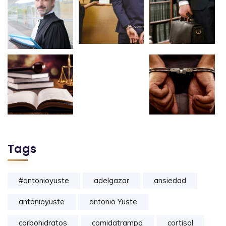
Tags
#antonioyuste
adelgazar
ansiedad
antonioyuste
antonio Yuste
carbohidratos
comidatrampa
cortisol