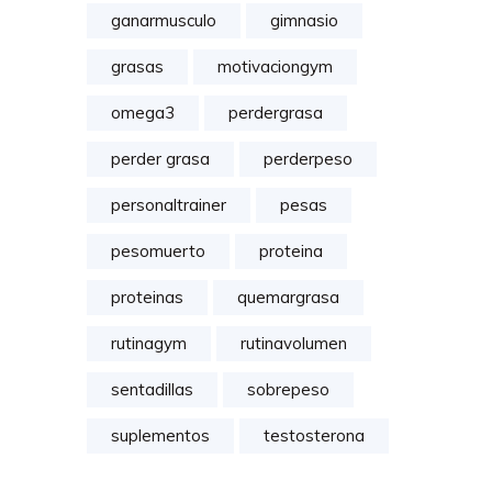
ganarmusculo
gimnasio
grasas
motivaciongym
omega3
perdergrasa
perder grasa
perderpeso
personaltrainer
pesas
pesomuerto
proteina
proteinas
quemargrasa
rutinagym
rutinavolumen
sentadillas
sobrepeso
suplementos
testosterona