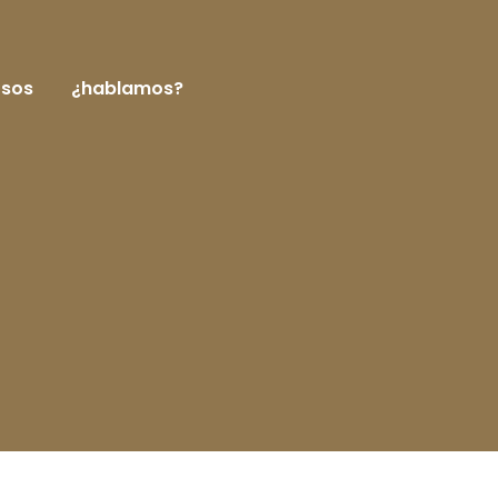
rsos
¿hablamos?