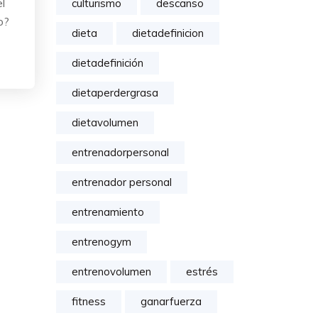
l
culturismo
descanso
o?
dieta
dietadefinicion
dietadefinición
dietaperdergrasa
dietavolumen
entrenadorpersonal
entrenador personal
entrenamiento
entrenogym
entrenovolumen
estrés
fitness
ganarfuerza