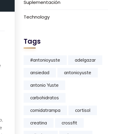
Suplementación
Technology
Tags
#antonioyuste
adelgazar
e
ansiedad
antonioyuste
antonio Yuste
carbohidratos
comidatrampa
cortisol
o,
creatina
crossfit
e