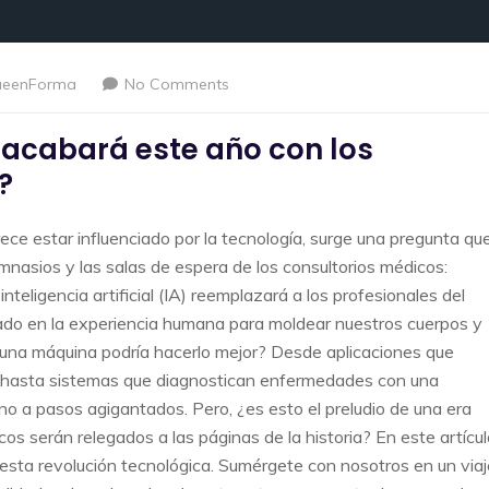
ueenForma
No Comments
al acabará este año con los
?
 estar influenciado por la tecnología, surge una pregunta qu
mnasios y las salas de espera de los consultorios médicos:
teligencia artificial (IA) reemplazará a los profesionales del
iado en la experiencia humana para moldear nuestros cuerpos y
ue una máquina podría hacerlo mejor? Desde aplicaciones que
s hasta sistemas que diagnostican enfermedades con una
no a pasos agigantados. Pero, ¿es esto el preludio de una era
s serán relegados a las páginas de la historia? En este artícul
esta revolución tecnológica. Sumérgete con nosotros en un viaj