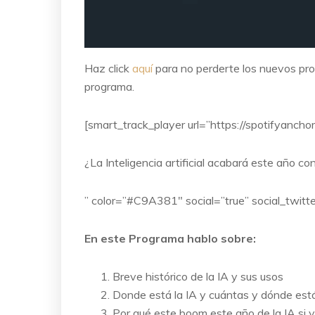
Haz click
aquí
para no perderte los nuevos p
programa.
[smart_track_player url=”https://spotifyanch
¿La Inteligencia artificial acabará este año co
” color=”#C9A381″ social=”true” social_twitte
En este Programa hablo sobre:
Breve histórico de la IA y sus usos
Donde está la IA y cuántas y dónde est
Por qué este boom este año de la IA si 