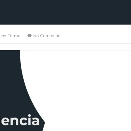
ueenForma
No Comments