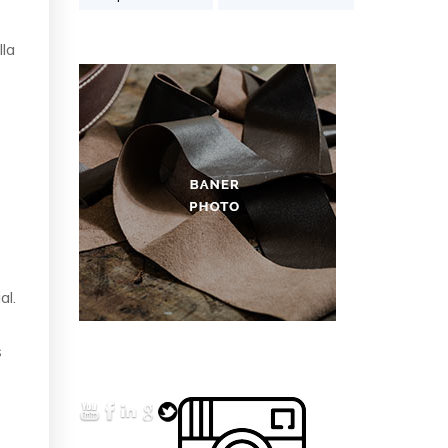
lla
al.
s