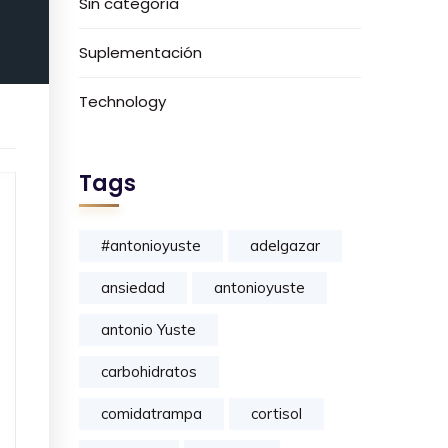
Sin categoría
Suplementación
Technology
Tags
#antonioyuste
adelgazar
ansiedad
antonioyuste
antonio Yuste
carbohidratos
comidatrampa
cortisol