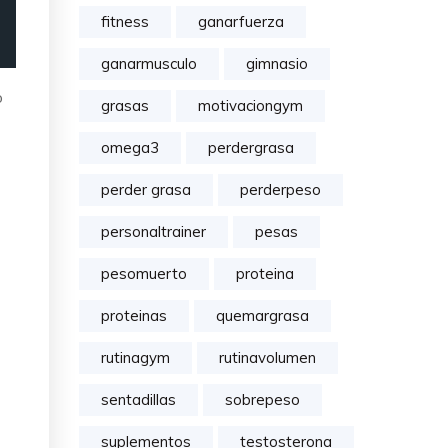
fitness
ganarfuerza
ganarmusculo
gimnasio
o
grasas
motivaciongym
omega3
perdergrasa
perder grasa
perderpeso
personaltrainer
pesas
pesomuerto
proteina
proteinas
quemargrasa
rutinagym
rutinavolumen
sentadillas
sobrepeso
suplementos
testosterona