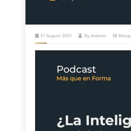
17 August, 2023
By
Antonio
Masq