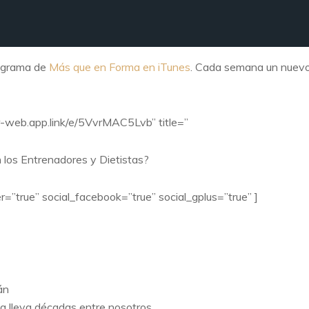
rograma de
Más que en Forma en iTunes
. Cada semana un nuev
or-web.app.link/e/5VvrMAC5Lvb” title=”
n los Entrenadores y Dietistas?
r=”true” social_facebook=”true” social_gplus=”true” ]
án
ya lleva décadas entre nosotros