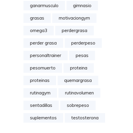
ganarmusculo
gimnasio
grasas
motivaciongym
omega3
perdergrasa
perder grasa
perderpeso
personaltrainer
pesas
pesomuerto
proteina
proteinas
quemargrasa
rutinagym
rutinavolumen
sentadillas
sobrepeso
suplementos
testosterona