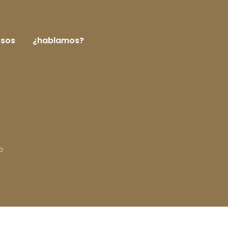
rsos
¿hablamos?
o