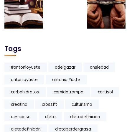
Tags
#antonioyuste
adelgazar
ansiedad
antonioyuste
antonio Yuste
carbohidratos
comidatrampa
cortisol
creatina
crossfit
culturismo
descanso
dieta
dietadefinicion
dietadefinición
dietaperdergrasa