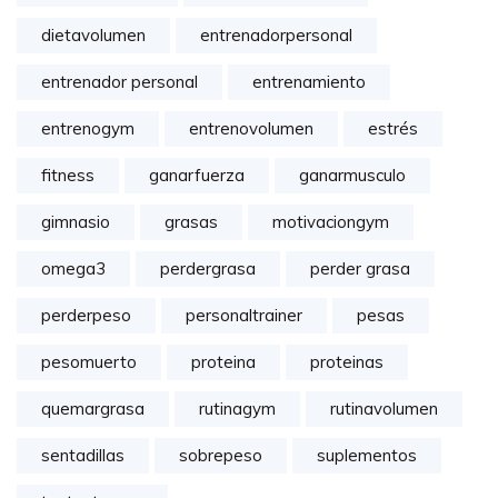
dietavolumen
entrenadorpersonal
entrenador personal
entrenamiento
entrenogym
entrenovolumen
estrés
fitness
ganarfuerza
ganarmusculo
gimnasio
grasas
motivaciongym
omega3
perdergrasa
perder grasa
perderpeso
personaltrainer
pesas
pesomuerto
proteina
proteinas
quemargrasa
rutinagym
rutinavolumen
sentadillas
sobrepeso
suplementos