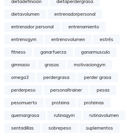
dietadefinición
dietaperdergrasa
dietavolumen
entrenadorpersonal
entrenador personal
entrenamiento
entrenogym
entrenovolumen
estrés
fitness
ganarfuerza
ganarmusculo
gimnasio
grasas
motivaciongym
omega3
perdergrasa
perder grasa
perderpeso
personaltrainer
pesas
pesomuerto
proteina
proteinas
quemargrasa
rutinagym
rutinavolumen
sentadillas
sobrepeso
suplementos