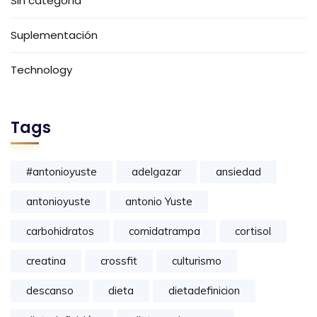
Sin categoría
Suplementación
Technology
Tags
#antonioyuste
adelgazar
ansiedad
antonioyuste
antonio Yuste
carbohidratos
comidatrampa
cortisol
creatina
crossfit
culturismo
descanso
dieta
dietadefinicion