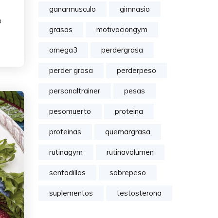
ganarmusculo
gimnasio
a
grasas
motivaciongym
omega3
perdergrasa
perder grasa
perderpeso
personaltrainer
pesas
pesomuerto
proteina
proteinas
quemargrasa
rutinagym
rutinavolumen
sentadillas
sobrepeso
suplementos
testosterona