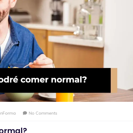
enForma
No Comments
ormal?