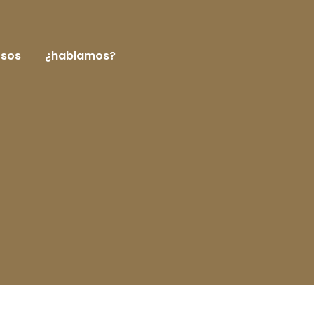
rsos
¿hablamos?