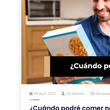
28 April, 2022
By
Antonio
Masque
¿Cuándo podré comer n