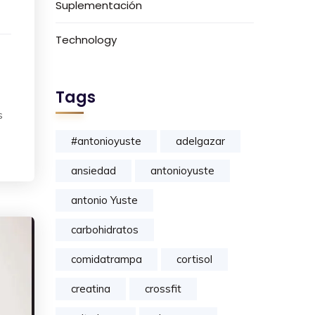
Suplementación
Technology
Tags
s
#antonioyuste
adelgazar
ansiedad
antonioyuste
antonio Yuste
carbohidratos
comidatrampa
cortisol
creatina
crossfit