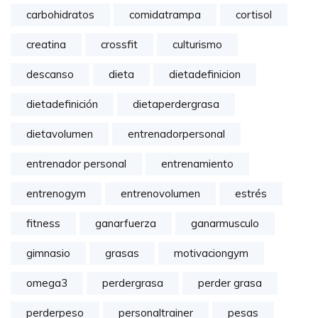
carbohidratos
comidatrampa
cortisol
creatina
crossfit
culturismo
descanso
dieta
dietadefinicion
dietadefinición
dietaperdergrasa
dietavolumen
entrenadorpersonal
entrenador personal
entrenamiento
entrenogym
entrenovolumen
estrés
fitness
ganarfuerza
ganarmusculo
gimnasio
grasas
motivaciongym
omega3
perdergrasa
perder grasa
perderpeso
personaltrainer
pesas