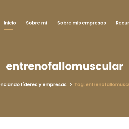
Inicio
Sobre mí
Sobre mis empresas
Recu
entrenofallomuscular
nciando líderes y empresas
Tag: entrenofallomusc