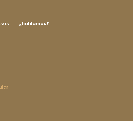
rsos
¿hablamos?
ular