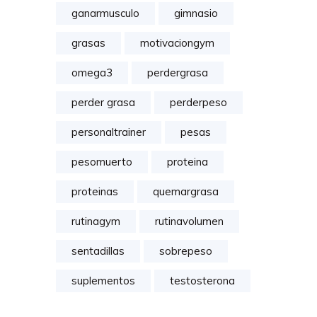
ganarmusculo
gimnasio
grasas
motivaciongym
omega3
perdergrasa
perder grasa
perderpeso
personaltrainer
pesas
pesomuerto
proteina
proteinas
quemargrasa
rutinagym
rutinavolumen
sentadillas
sobrepeso
suplementos
testosterona