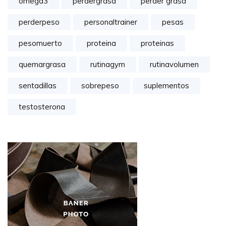
omega3
perdergrasa
perder grasa
perderpeso
personaltrainer
pesas
pesomuerto
proteina
proteinas
quemargrasa
rutinagym
rutinavolumen
sentadillas
sobrepeso
suplementos
testosterona