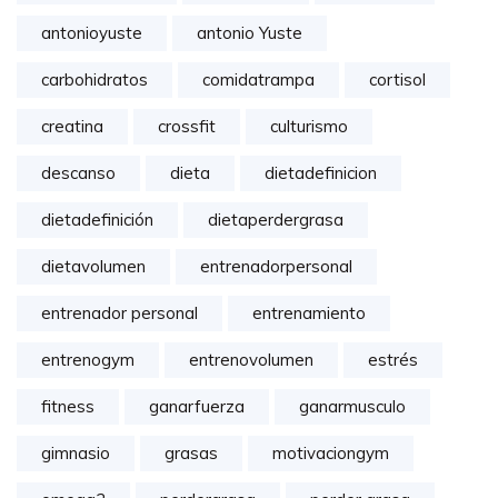
antonioyuste
antonio Yuste
carbohidratos
comidatrampa
cortisol
creatina
crossfit
culturismo
descanso
dieta
dietadefinicion
dietadefinición
dietaperdergrasa
dietavolumen
entrenadorpersonal
entrenador personal
entrenamiento
entrenogym
entrenovolumen
estrés
fitness
ganarfuerza
ganarmusculo
gimnasio
grasas
motivaciongym