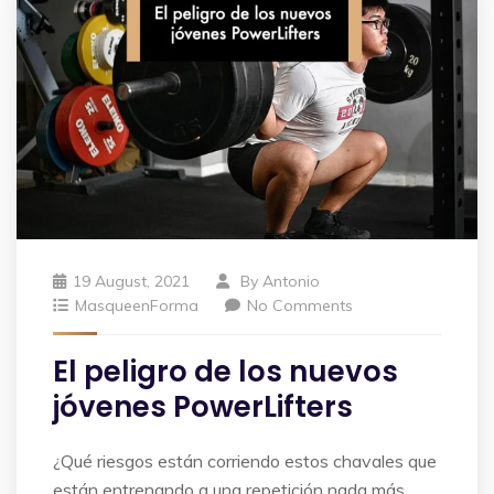
19 August, 2021
By
Antonio
MasqueenForma
No Comments
El peligro de los nuevos
jóvenes PowerLifters
¿Qué riesgos están corriendo estos chavales que
están entrenando a una repetición nada más