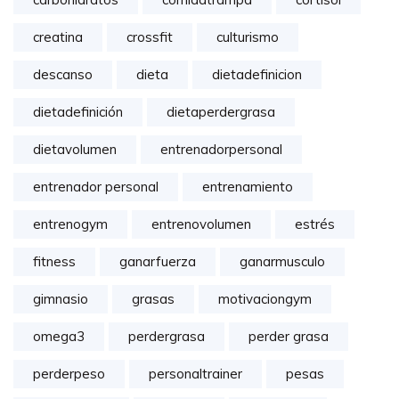
creatina
crossfit
culturismo
descanso
dieta
dietadefinicion
dietadefinición
dietaperdergrasa
dietavolumen
entrenadorpersonal
entrenador personal
entrenamiento
entrenogym
entrenovolumen
estrés
fitness
ganarfuerza
ganarmusculo
gimnasio
grasas
motivaciongym
omega3
perdergrasa
perder grasa
perderpeso
personaltrainer
pesas