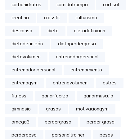
carbohidratos
comidatrampa
cortisol
creatina
crossfit
culturismo
descanso
dieta
dietadefinicion
dietadefinición
dietaperdergrasa
dietavolumen
entrenadorpersonal
entrenador personal
entrenamiento
entrenogym
entrenovolumen
estrés
fitness
ganarfuerza
ganarmusculo
gimnasio
grasas
motivaciongym
omega3
perdergrasa
perder grasa
perderpeso
personaltrainer
pesas