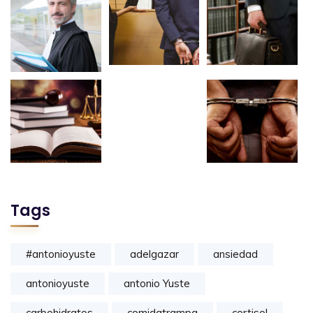
Tags
#antonioyuste
adelgazar
ansiedad
antonioyuste
antonio Yuste
carbohidratos
comidatrampa
cortisol