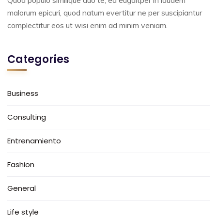
Quod populo similique duo te, ea eugaitper in laudem
malorum epicuri, quod natum evertitur ne per suscipiantur
complectitur eos ut wisi enim ad minim veniam.
Categories
Business
Consulting
Entrenamiento
Fashion
General
Life style