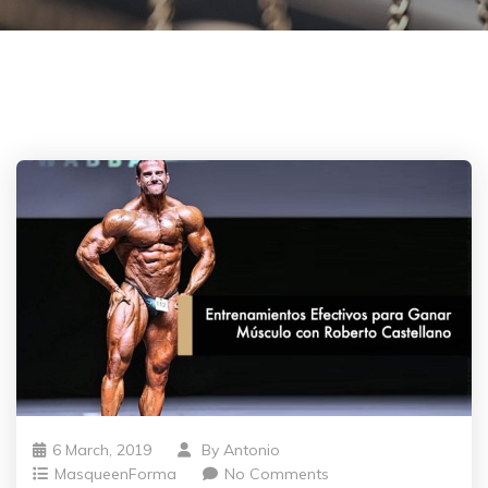
6 March, 2019
By
Antonio
MasqueenForma
No Comments