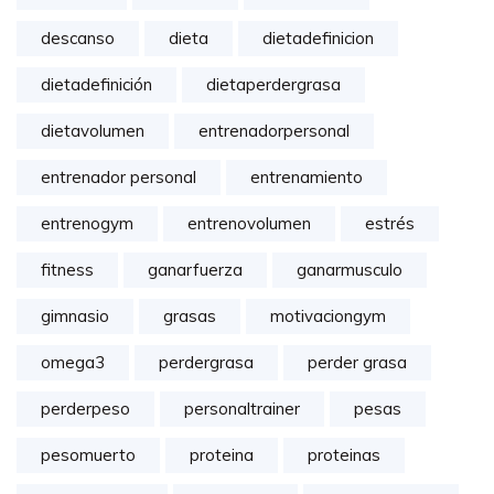
descanso
dieta
dietadefinicion
dietadefinición
dietaperdergrasa
dietavolumen
entrenadorpersonal
entrenador personal
entrenamiento
entrenogym
entrenovolumen
estrés
fitness
ganarfuerza
ganarmusculo
gimnasio
grasas
motivaciongym
omega3
perdergrasa
perder grasa
perderpeso
personaltrainer
pesas
pesomuerto
proteina
proteinas