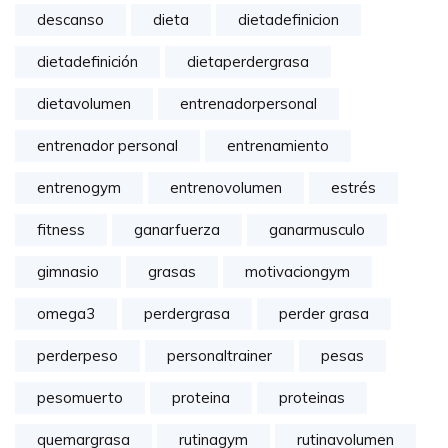
descanso
dieta
dietadefinicion
dietadefinición
dietaperdergrasa
dietavolumen
entrenadorpersonal
entrenador personal
entrenamiento
entrenogym
entrenovolumen
estrés
fitness
ganarfuerza
ganarmusculo
gimnasio
grasas
motivaciongym
omega3
perdergrasa
perder grasa
perderpeso
personaltrainer
pesas
pesomuerto
proteina
proteinas
quemargrasa
rutinagym
rutinavolumen