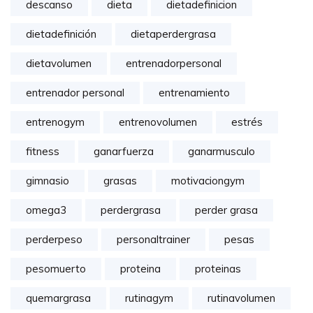
descanso
dieta
dietadefinicion
dietadefinición
dietaperdergrasa
dietavolumen
entrenadorpersonal
entrenador personal
entrenamiento
entrenogym
entrenovolumen
estrés
fitness
ganarfuerza
ganarmusculo
gimnasio
grasas
motivaciongym
omega3
perdergrasa
perder grasa
perderpeso
personaltrainer
pesas
pesomuerto
proteina
proteinas
quemargrasa
rutinagym
rutinavolumen