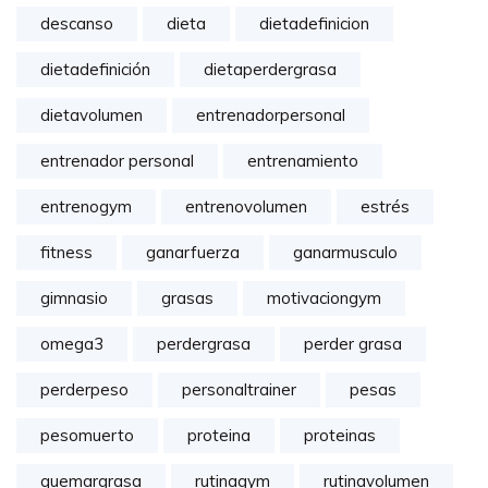
descanso
dieta
dietadefinicion
dietadefinición
dietaperdergrasa
dietavolumen
entrenadorpersonal
entrenador personal
entrenamiento
entrenogym
entrenovolumen
estrés
fitness
ganarfuerza
ganarmusculo
gimnasio
grasas
motivaciongym
omega3
perdergrasa
perder grasa
perderpeso
personaltrainer
pesas
pesomuerto
proteina
proteinas
quemargrasa
rutinagym
rutinavolumen