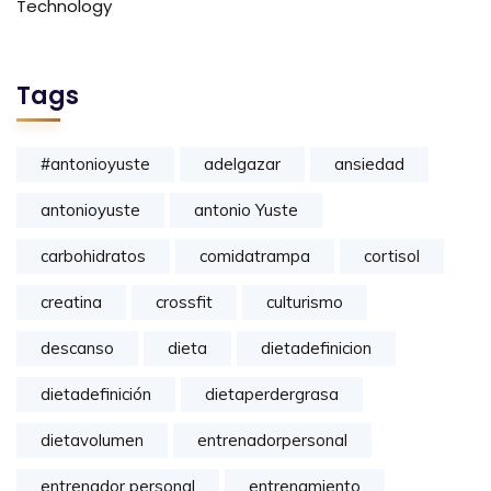
Technology
Tags
#antonioyuste
adelgazar
ansiedad
antonioyuste
antonio Yuste
carbohidratos
comidatrampa
cortisol
creatina
crossfit
culturismo
descanso
dieta
dietadefinicion
dietadefinición
dietaperdergrasa
dietavolumen
entrenadorpersonal
entrenador personal
entrenamiento