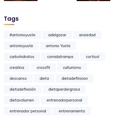
Tags
#antonioyuste
adelgazar
ansiedad
antonioyuste
antonio Yuste
carbohidratos
comidatrampa
cortisol
creatina
crossfit
culturismo
descanso
dieta
dietadefinicion
dietadefinición
dietaperdergrasa
dietavolumen
entrenadorpersonal
entrenador personal
entrenamiento