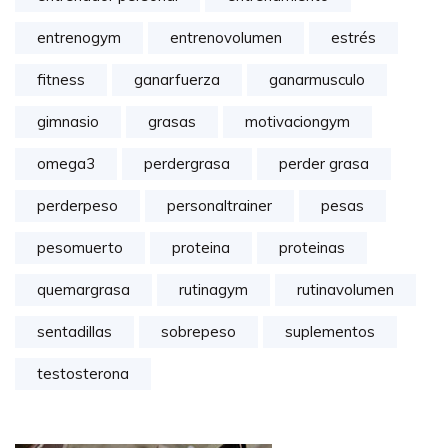
entrenogym
entrenovolumen
estrés
fitness
ganarfuerza
ganarmusculo
gimnasio
grasas
motivaciongym
omega3
perdergrasa
perder grasa
perderpeso
personaltrainer
pesas
pesomuerto
proteina
proteinas
quemargrasa
rutinagym
rutinavolumen
sentadillas
sobrepeso
suplementos
testosterona