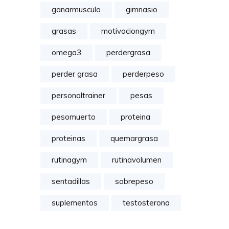
ganarmusculo
gimnasio
grasas
motivaciongym
omega3
perdergrasa
perder grasa
perderpeso
personaltrainer
pesas
pesomuerto
proteina
proteinas
quemargrasa
rutinagym
rutinavolumen
sentadillas
sobrepeso
suplementos
testosterona