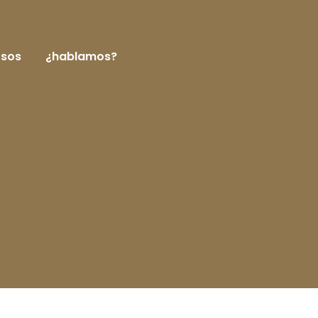
rsos
¿hablamos?