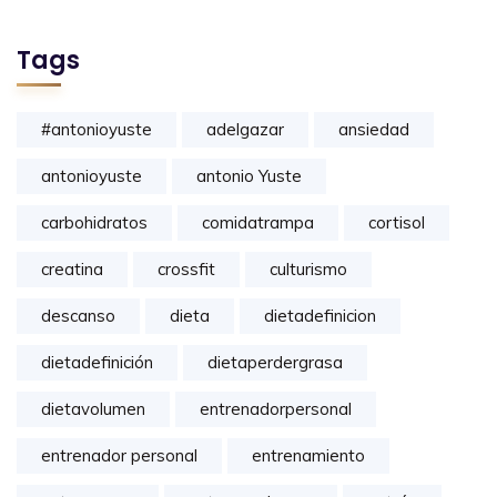
Tags
#antonioyuste
adelgazar
ansiedad
antonioyuste
antonio Yuste
carbohidratos
comidatrampa
cortisol
creatina
crossfit
culturismo
descanso
dieta
dietadefinicion
dietadefinición
dietaperdergrasa
dietavolumen
entrenadorpersonal
entrenador personal
entrenamiento