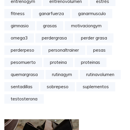
entrenogym
entrenovolumen
estrés
fitness
ganarfuerza
ganarmusculo
gimnasio
grasas
motivaciongym
omega3
perdergrasa
perder grasa
perderpeso
personaltrainer
pesas
pesomuerto
proteina
proteinas
quemargrasa
rutinagym
rutinavolumen
sentadillas
sobrepeso
suplementos
testosterona