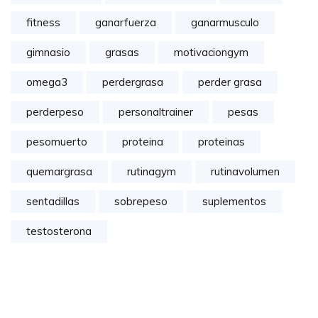
fitness
ganarfuerza
ganarmusculo
gimnasio
grasas
motivaciongym
omega3
perdergrasa
perder grasa
perderpeso
personaltrainer
pesas
pesomuerto
proteina
proteinas
quemargrasa
rutinagym
rutinavolumen
sentadillas
sobrepeso
suplementos
testosterona