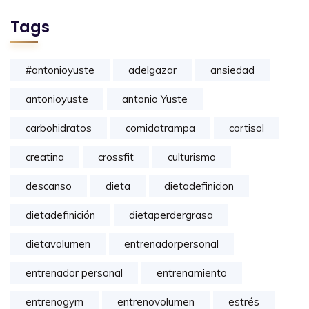
Tags
#antonioyuste
adelgazar
ansiedad
antonioyuste
antonio Yuste
carbohidratos
comidatrampa
cortisol
creatina
crossfit
culturismo
descanso
dieta
dietadefinicion
dietadefinición
dietaperdergrasa
dietavolumen
entrenadorpersonal
entrenador personal
entrenamiento
entrenogym
entrenovolumen
estrés