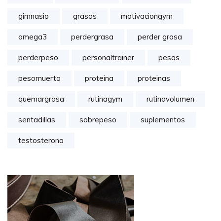
gimnasio
grasas
motivaciongym
omega3
perdergrasa
perder grasa
perderpeso
personaltrainer
pesas
pesomuerto
proteina
proteinas
quemargrasa
rutinagym
rutinavolumen
sentadillas
sobrepeso
suplementos
testosterona