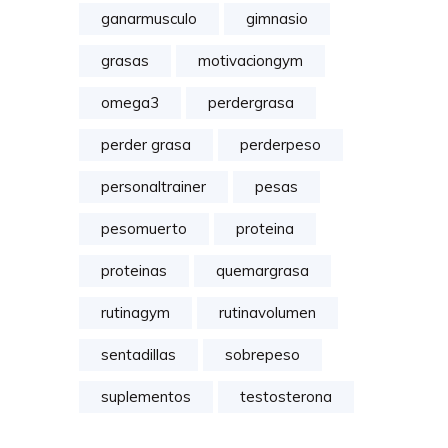
ganarmusculo
gimnasio
grasas
motivaciongym
omega3
perdergrasa
perder grasa
perderpeso
personaltrainer
pesas
pesomuerto
proteina
proteinas
quemargrasa
rutinagym
rutinavolumen
sentadillas
sobrepeso
suplementos
testosterona