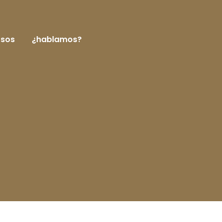
rsos
¿hablamos?