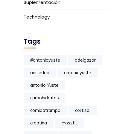
Suplementación
Technology
Tags
#antonioyuste
adelgazar
ansiedad
antonioyuste
antonio Yuste
carbohidratos
comidatrampa
cortisol
creatina
crossfit