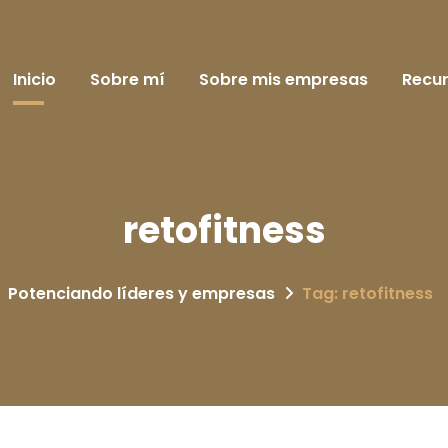
Inicio
Sobre mí
Sobre mis empresas
Recu
retofitness
Potenciando líderes y empresas
Tag: retofitness