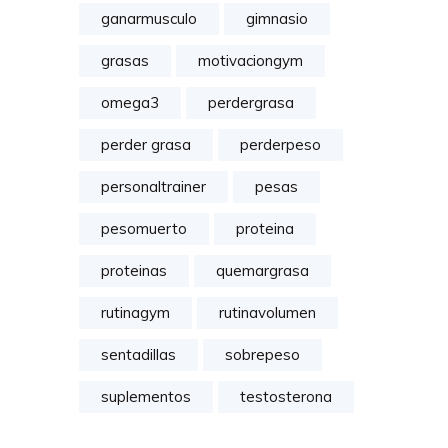
ganarmusculo
gimnasio
grasas
motivaciongym
omega3
perdergrasa
perder grasa
perderpeso
personaltrainer
pesas
pesomuerto
proteina
proteinas
quemargrasa
rutinagym
rutinavolumen
sentadillas
sobrepeso
suplementos
testosterona