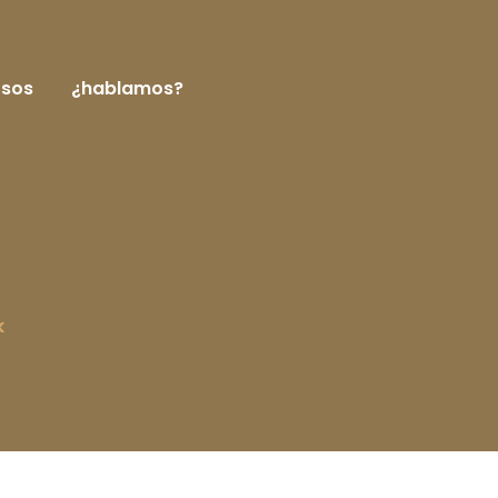
rsos
¿hablamos?
k