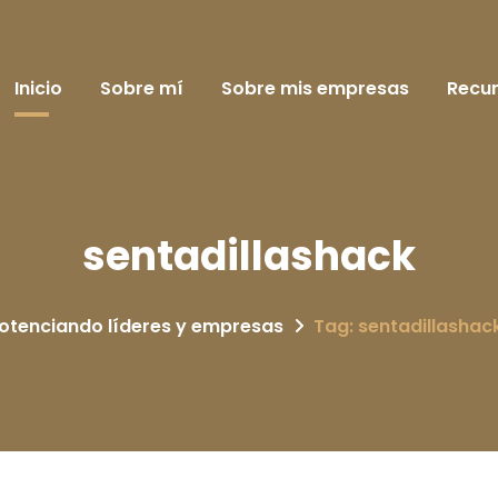
Inicio
Sobre mí
Sobre mis empresas
Recu
sentadillashack
otenciando líderes y empresas
Tag: sentadillashac