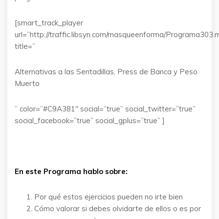
[smart_track_player
url=”http://traffic.libsyn.com/masqueenforma/Programa303.
title=”
Alternativas a las Sentadillas, Press de Banca y Peso
Muerto
” color=”#C9A381″ social=”true” social_twitter=”true”
social_facebook=”true” social_gplus=”true” ]
En este Programa hablo sobre:
Por qué estos ejercicios pueden no irte bien
Cómo valorar si debes olvidarte de ellos o es por