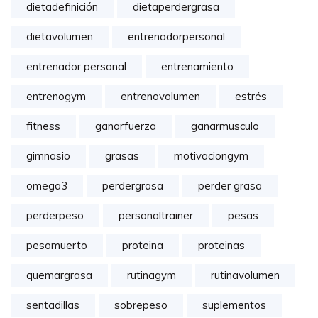
dietadefinición
dietaperdergrasa
dietavolumen
entrenadorpersonal
entrenador personal
entrenamiento
entrenogym
entrenovolumen
estrés
fitness
ganarfuerza
ganarmusculo
gimnasio
grasas
motivaciongym
omega3
perdergrasa
perder grasa
perderpeso
personaltrainer
pesas
pesomuerto
proteina
proteinas
quemargrasa
rutinagym
rutinavolumen
sentadillas
sobrepeso
suplementos