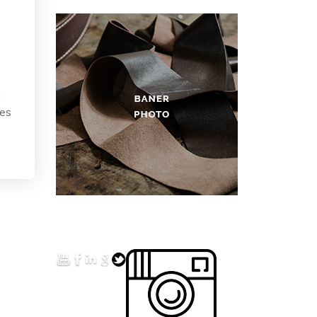
n
 es