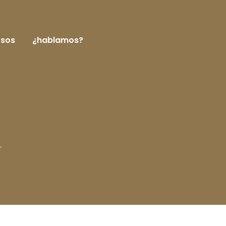
rsos
¿hablamos?
r