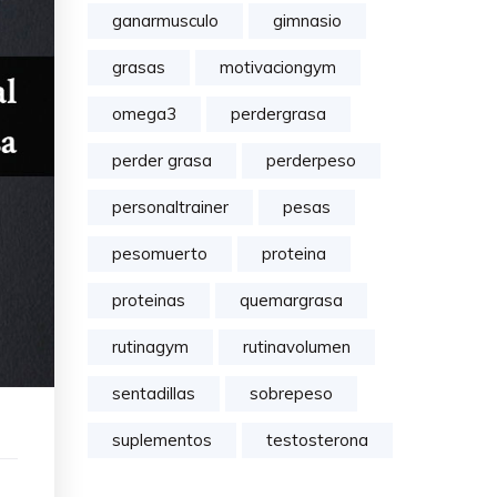
ganarmusculo
gimnasio
grasas
motivaciongym
omega3
perdergrasa
perder grasa
perderpeso
personaltrainer
pesas
pesomuerto
proteina
proteinas
quemargrasa
rutinagym
rutinavolumen
sentadillas
sobrepeso
suplementos
testosterona