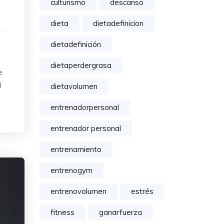
culturismo
descanso
dieta
dietadefinicion
dietadefinición
dietaperdergrasa
e
l
dietavolumen
entrenadorpersonal
entrenador personal
entrenamiento
entrenogym
entrenovolumen
estrés
fitness
ganarfuerza