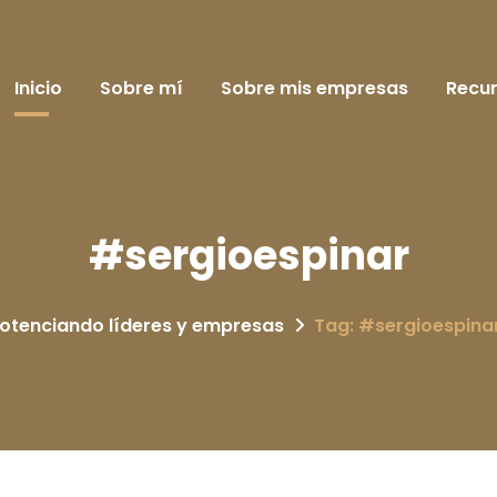
Inicio
Sobre mí
Sobre mis empresas
Recu
#sergioespinar
otenciando líderes y empresas
Tag: #sergioespina