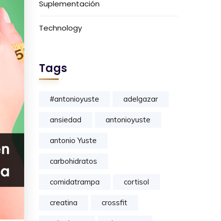
Suplementación
Technology
Tags
#antonioyuste
adelgazar
ansiedad
antonioyuste
antonio Yuste
carbohidratos
comidatrampa
cortisol
creatina
crossfit