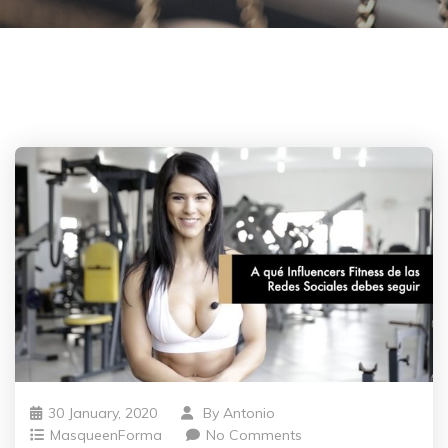
30 January, 2020
By
Antonio
MasqueenForma
No Comments