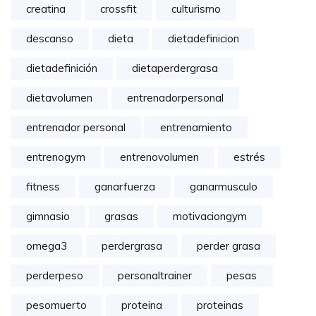
creatina
crossfit
culturismo
descanso
dieta
dietadefinicion
dietadefinición
dietaperdergrasa
dietavolumen
entrenadorpersonal
entrenador personal
entrenamiento
entrenogym
entrenovolumen
estrés
fitness
ganarfuerza
ganarmusculo
gimnasio
grasas
motivaciongym
omega3
perdergrasa
perder grasa
perderpeso
personaltrainer
pesas
pesomuerto
proteina
proteinas