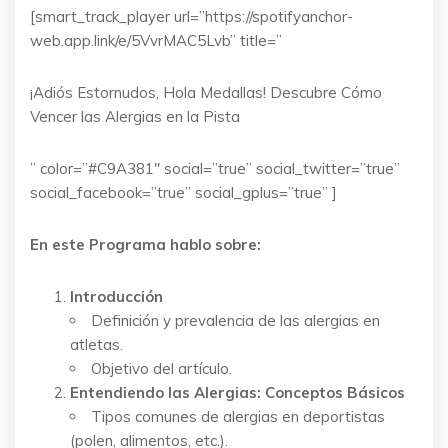
[smart_track_player url=”https://spotifyanchor-
web.app.link/e/5VvrMAC5Lvb” title=”
¡Adiós Estornudos, Hola Medallas! Descubre Cómo
Vencer las Alergias en la Pista
” color=”#C9A381″ social=”true” social_twitter=”true”
social_facebook=”true” social_gplus=”true” ]
En este Programa hablo sobre:
Introducción
Definición y prevalencia de las alergias en
atletas.
Objetivo del artículo.
Entendiendo las Alergias: Conceptos Básicos
Tipos comunes de alergias en deportistas
(polen, alimentos, etc.).