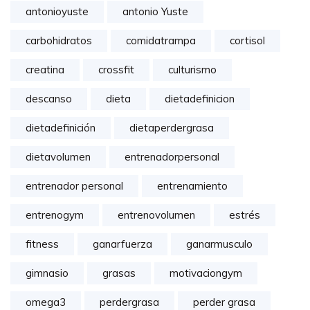
antonioyuste
antonio Yuste
carbohidratos
comidatrampa
cortisol
creatina
crossfit
culturismo
descanso
dieta
dietadefinicion
dietadefinición
dietaperdergrasa
dietavolumen
entrenadorpersonal
entrenador personal
entrenamiento
entrenogym
entrenovolumen
estrés
fitness
ganarfuerza
ganarmusculo
gimnasio
grasas
motivaciongym
omega3
perdergrasa
perder grasa