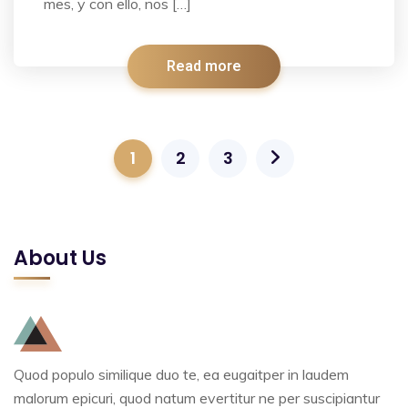
mes, y con ello, nos […]
Read more
1
2
3
About Us
Quod populo similique duo te, ea eugaitper in laudem
malorum epicuri, quod natum evertitur ne per suscipiantur