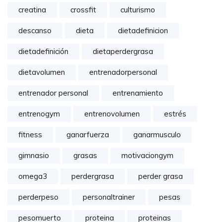
creatina
crossfit
culturismo
descanso
dieta
dietadefinicion
dietadefinición
dietaperdergrasa
dietavolumen
entrenadorpersonal
entrenador personal
entrenamiento
entrenogym
entrenovolumen
estrés
fitness
ganarfuerza
ganarmusculo
gimnasio
grasas
motivaciongym
omega3
perdergrasa
perder grasa
perderpeso
personaltrainer
pesas
pesomuerto
proteina
proteinas