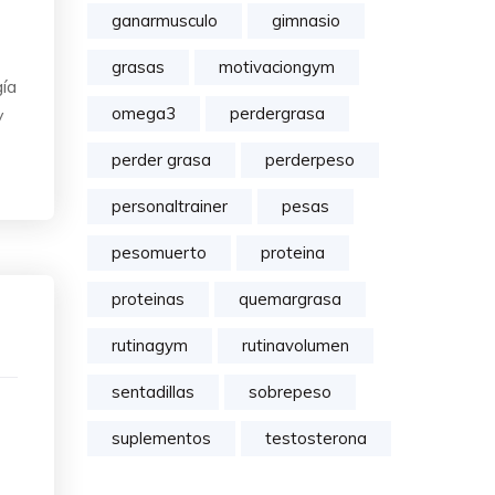
ganarmusculo
gimnasio
grasas
motivaciongym
gía
omega3
perdergrasa
y
perder grasa
perderpeso
personaltrainer
pesas
pesomuerto
proteina
proteinas
quemargrasa
rutinagym
rutinavolumen
sentadillas
sobrepeso
suplementos
testosterona