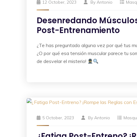
12 October, 2023
By
Antonio
Masq
Desenredando Músculos:
Post-Entrenamiento
¿Te has preguntado alguna vez por qué tus mú
¿O por qué esa tensión muscular parece tu s
de desvelar el misterio!
5 October, 2023
By
Antonio
Masqu
¿Fatiga Post-Entreno? ¡