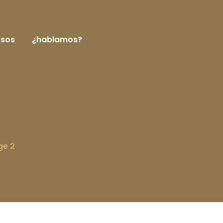
rsos
¿hablamos?
ge 2