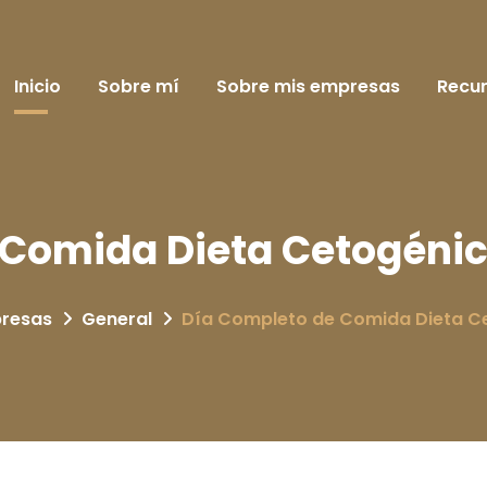
Inicio
Sobre mí
Sobre mis empresas
Recu
 Comida Dieta Cetogénic
presas
General
Día Completo de Comida Dieta C