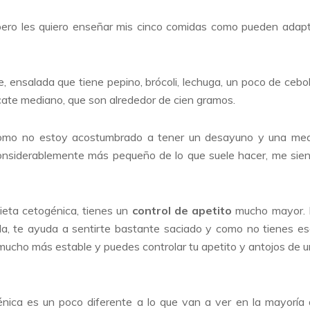
pero les quiero enseñar mis cinco comidas como pueden adap
 ensalada que tiene pepino, brócoli, lechuga, un poco de cebol
cate mediano, que son alrededor de cien gramos.
como no estoy acostumbrado a tener un desayuno y una med
nsiderablemente más pequeño de lo que suele hacer, me sie
ieta cetogénica, tienes un
control de apetito
mucho mayor. 
a, te ayuda a sentirte bastante saciado y como no tienes e
 mucho más estable y puedes controlar tu apetito y antojos de 
nica es un poco diferente a lo que van a ver en la mayoría