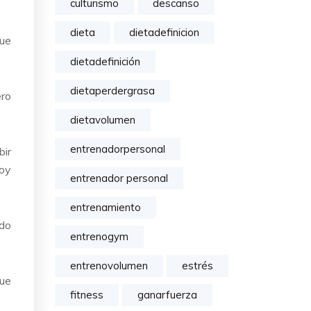
culturismo
descanso
dieta
dietadefinicion
que
dietadefinición
dietaperdergrasa
ero
dietavolumen
entrenadorpersonal
bir
doy
entrenador personal
entrenamiento
ndo
entrenogym
entrenovolumen
estrés
que
fitness
ganarfuerza