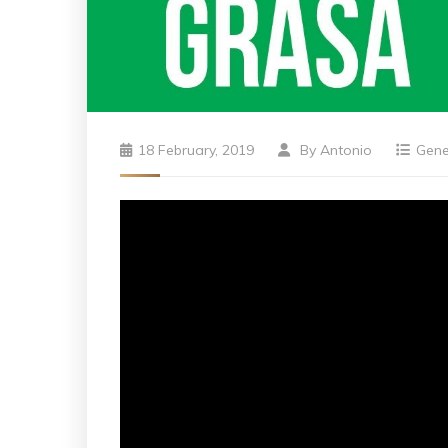
18 February, 2019
By
Antonio
Gene