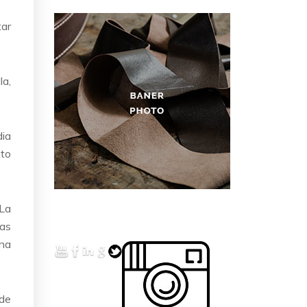
tar
la,
ia
nto
La
sas
una
 de