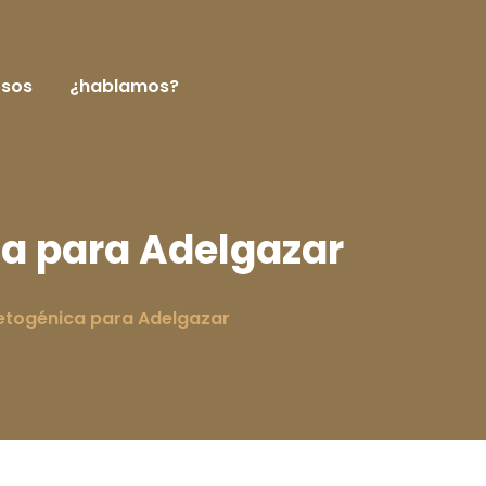
rsos
¿hablamos?
a para Adelgazar
etogénica para Adelgazar