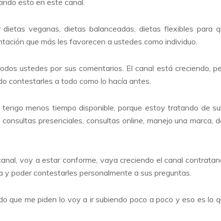
ando esto en este canal.
ietas veganas, dietas balanceadas, dietas flexibles para 
ntación que más les favorecen a ustedes como individuo.
todos ustedes por sus comentarios. El canal está creciendo, p
o contestarles a todo como lo hacía antes.
 tengo menos tiempo disponible, porque estoy tratando de su
onsultas presenciales, consultas online, manejo una marca, 
canal, voy a estar conforme, vaya creciendo el canal contrata
 y poder contestarles personalmente a sus preguntas.
nido que me piden lo voy a ir subiendo poco a poco y eso es lo 