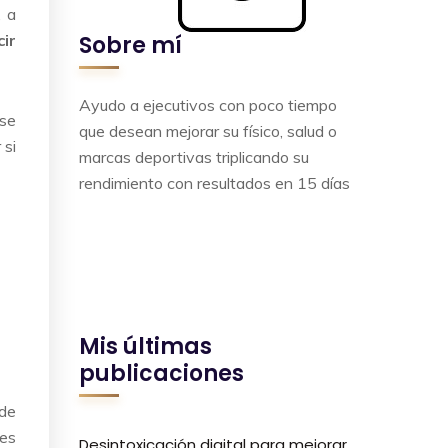
, a
cir
Sobre mí
Ayudo a ejecutivos con poco tiempo
 se
que desean mejorar su físico, salud o
 si
marcas deportivas triplicando su
rendimiento con resultados en 15 días
a
Mis últimas
publicaciones
 de
 es
Desintoxicación digital para mejorar