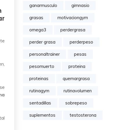
ganarmusculo
gimnasio
n
ar
grasas
motivaciongym
omega3
perdergrasa
ste
perder grasa
perderpeso
personaltrainer
pesas
en,
pesomuerto
proteina
proteinas
quemargrasa
 se
rutinagym
rutinavolumen
ma
sentadillas
sobrepeso
suplementos
testosterona
tal