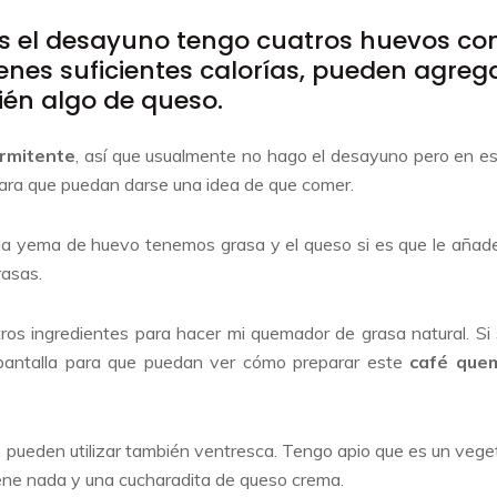
s el desayuno tengo cuatros huevos co
tienes suficientes calorías, pueden agreg
én algo de queso.
rmitente
, así que usualmente no hago el desayuno pero en e
ara que puedan darse una idea de que comer.
 la yema de huevo tenemos grasa y el queso si es que le añad
rasas.
ros ingredientes para hacer mi quemador de grasa natural. Si
n pantalla para que puedan ver cómo preparar este
café que
a, pueden utilizar también ventresca. Tengo apio que es un vege
iene nada y una cucharadita de queso crema.