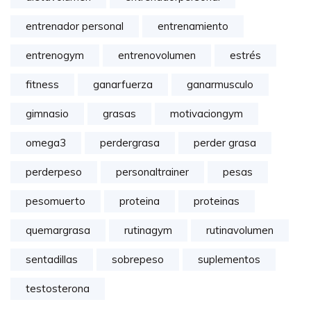
entrenador personal
entrenamiento
entrenogym
entrenovolumen
estrés
fitness
ganarfuerza
ganarmusculo
gimnasio
grasas
motivaciongym
omega3
perdergrasa
perder grasa
perderpeso
personaltrainer
pesas
pesomuerto
proteina
proteinas
quemargrasa
rutinagym
rutinavolumen
sentadillas
sobrepeso
suplementos
testosterona