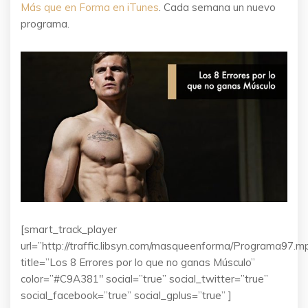
Más que en Forma en iTunes
. Cada semana un nuevo
programa.
[smart_track_player
url=”http://traffic.libsyn.com/masqueenforma/Programa97.m
title=”Los 8 Errores por lo que no ganas Músculo”
color=”#C9A381″ social=”true” social_twitter=”true”
social_facebook=”true” social_gplus=”true” ]