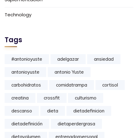
Technology
Tags
#antonioyuste
adelgazar
ansiedad
antonioyuste
antonio Yuste
carbohidratos
comidatrampa
cortisol
creatina
crossfit
culturismo
descanso
dieta
dietadefinicion
dietadefinición
dietaperdergrasa
dietavolumen
entrenadorpersonal