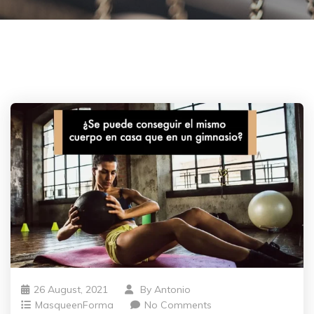
26 August, 2021
By
Antonio
MasqueenForma
No Comments