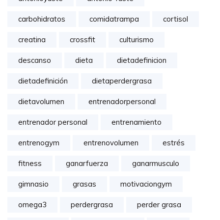
carbohidratos
comidatrampa
cortisol
creatina
crossfit
culturismo
descanso
dieta
dietadefinicion
dietadefinición
dietaperdergrasa
dietavolumen
entrenadorpersonal
entrenador personal
entrenamiento
entrenogym
entrenovolumen
estrés
fitness
ganarfuerza
ganarmusculo
gimnasio
grasas
motivaciongym
omega3
perdergrasa
perder grasa