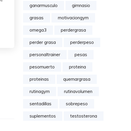
ganarmusculo
gimnasio
grasas
motivaciongym
omega3
perdergrasa
perder grasa
perderpeso
personaltrainer
pesas
pesomuerto
proteina
proteinas
quemargrasa
rutinagym
rutinavolumen
sentadillas
sobrepeso
suplementos
testosterona