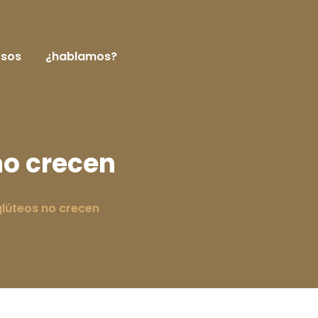
rsos
¿hablamos?
no crecen
glúteos no crecen