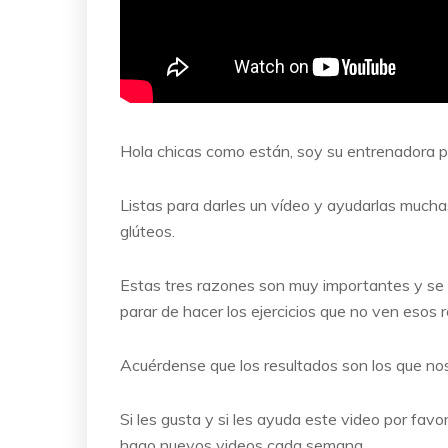
Hola chicas como están, soy su entrenadora p
Listas para darles un vídeo y ayudarlas mucha
glúteos.
Estas tres razones son muy importantes y se 
parar de hacer los ejercicios que no ven esos 
Acuérdense que los resultados son los que no
Si les gusta y si les ayuda este video por fa
hago nuevos videos cada semana.