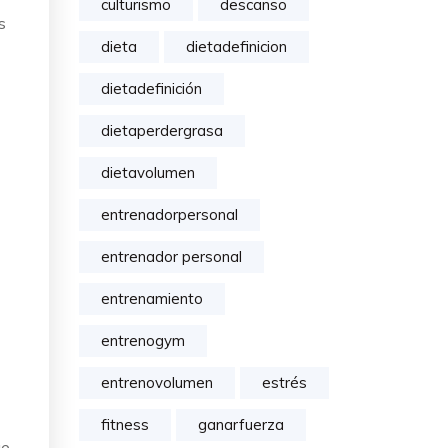
culturismo
descanso
s
dieta
dietadefinicion
dietadefinición
dietaperdergrasa
dietavolumen
entrenadorpersonal
entrenador personal
entrenamiento
entrenogym
entrenovolumen
estrés
fitness
ganarfuerza
ue