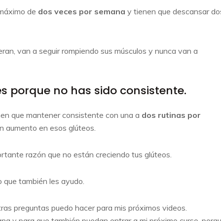
r máximo de
dos veces por semana
y tienen que descansar do
ran, van a seguir rompiendo sus músculos y nunca van a
s porque no has sido consistente.
ienen que mantener consistente con una a
dos rutinas por
un aumento en esos glúteos.
ortante razón que no están creciendo tus glúteos.
o que también les ayudo.
tras preguntas puedo hacer para mis próximos videos.
na y para que también puedan entrar a mi próximo curso, porq