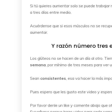
Si tú quieres aumentar solo se puede trabaja
a tres días entre medio.
Acuérdense que si esos músculos no se recupe
aumentar.
Y razón número tres e
Los glúteos no se hacen de un día al otro. T
semana
, por mínimo de tres meses para ver 
Sean
consistentes
, esa va hacer la más imp
Pues espero que les gusto este video y esper
Por favor denle un like y comente abajo que o
Suscríbase porque hago video para cada sema