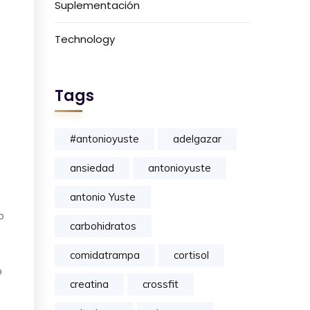
Suplementación
Technology
Tags
#antonioyuste
adelgazar
ansiedad
antonioyuste
antonio Yuste
o
carbohidratos
comidatrampa
cortisol
o
creatina
crossfit