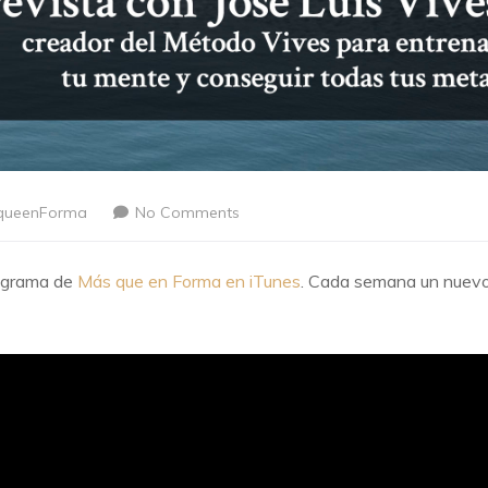
queenForma
No Comments
rograma de
Más que en Forma en iTunes
. Cada semana un nuev