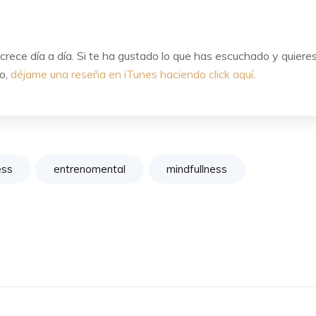
crece día a día. Si te ha gustado lo que has escuchado y quiere
do,
déjame una reseña en iTunes haciendo click aquí
.
ess
entrenomental
mindfullness