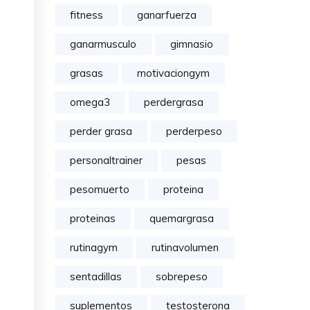
fitness
ganarfuerza
ganarmusculo
gimnasio
grasas
motivaciongym
omega3
perdergrasa
perder grasa
perderpeso
personaltrainer
pesas
pesomuerto
proteina
proteinas
quemargrasa
rutinagym
rutinavolumen
sentadillas
sobrepeso
suplementos
testosterona