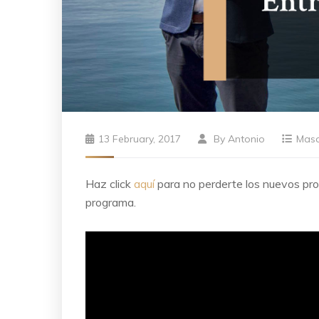
13 February, 2017
By
Antonio
Mas
Haz click
aquí
para no perderte los nuevos p
programa.