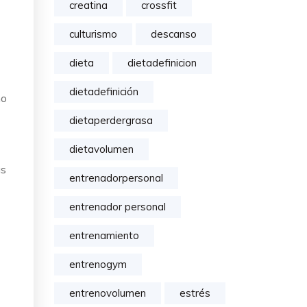
creatina
crossfit
culturismo
descanso
dieta
dietadefinicion
dietadefinición
no
dietaperdergrasa
dietavolumen
as
entrenadorpersonal
entrenador personal
entrenamiento
entrenogym
entrenovolumen
estrés