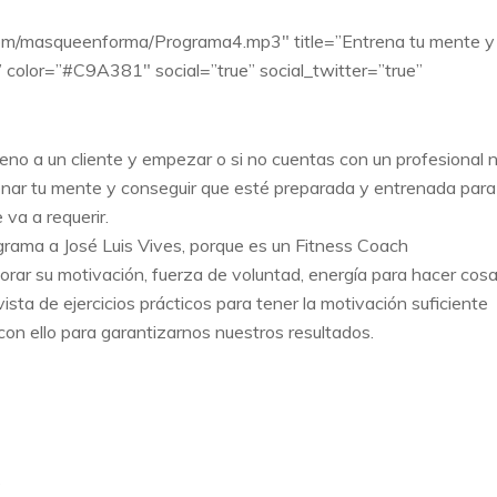
yn.com/masqueenforma/Programa4.mp3″ title=”Entrena tu mente y
” color=”#C9A381″ social=”true” social_twitter=”true”
no a un cliente y empezar o si no cuentas con un profesional 
nar tu mente y conseguir que esté preparada y entrenada para
 va a requerir.
grama a José Luis Vives, porque es un Fitness Coach
rar su motivación, fuerza de voluntad, energía para hacer cos
vista de ejercicios prácticos para tener la motivación suficiente
 con ello para garantizarnos nuestros resultados.
s